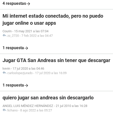
4 respuestas
Mi internet estado conectado, pero no puedo
jugar online o usar apps
Courin
-
15 may 2021 a las 07:04
zz_2720
-
7 feb 2022 a las 04:47
1 respuesta
Jugar GTA San Andreas sin tener que descargar
kevin
-
17 jul 2020 a las 04:46
carloslopezjurado
-
17 jul 2020 a las 16:09
1 respuesta
quiero jugar san andreas sin descargarlo
ANGEL LUIS MÉNDEZ HERNÁNDEZ
-
21 jul 2010 a las 16:28
lichano
-
8 ago 2022 a las 05:27