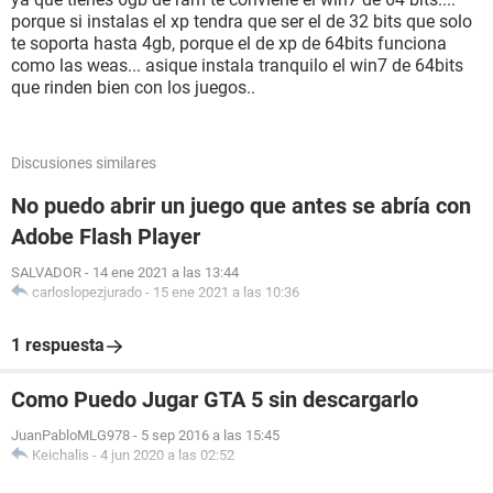
porque si instalas el xp tendra que ser el de 32 bits que solo
te soporta hasta 4gb, porque el de xp de 64bits funciona
como las weas... asique instala tranquilo el win7 de 64bits
que rinden bien con los juegos..
Discusiones similares
No puedo abrir un juego que antes se abría con
Adobe Flash Player
SALVADOR
-
14 ene 2021 a las 13:44
carloslopezjurado
-
15 ene 2021 a las 10:36
1 respuesta
Como Puedo Jugar GTA 5 sin descargarlo
JuanPabloMLG978
-
5 sep 2016 a las 15:45
Keichalis
-
4 jun 2020 a las 02:52