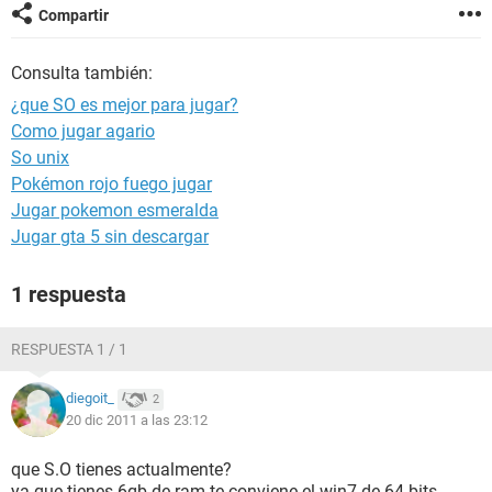
Compartir
Consulta también:
¿que SO es mejor para jugar?
Como jugar agario
So unix
Pokémon rojo fuego jugar
Jugar pokemon esmeralda
Jugar gta 5 sin descargar
1 respuesta
RESPUESTA 1 / 1
diegoit_
2
20 dic 2011 a las 23:12
que S.O tienes actualmente?
ya que tienes 6gb de ram te conviene el win7 de 64 bits....