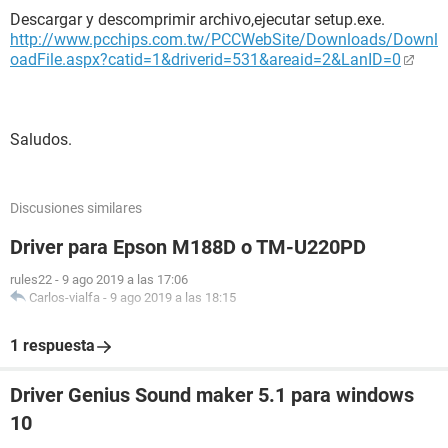
Descargar y descomprimir archivo,ejecutar setup.exe.
http://www.pcchips.com.tw/PCCWebSite/Downloads/Downl
oadFile.aspx?catid=1&driverid=531&areaid=2&LanID=0
Saludos.
Discusiones similares
Driver para Epson M188D o TM-U220PD
rules22
-
9 ago 2019 a las 17:06
Carlos-vialfa
-
9 ago 2019 a las 18:15
1 respuesta
Driver Genius Sound maker 5.1 para windows
10