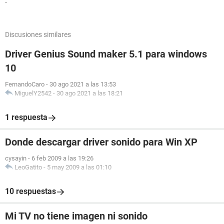
.
Discusiones similares
Driver Genius Sound maker 5.1 para windows
10
FernandoCaro
-
30 ago 2021 a las 13:53
MiguelY2542
-
30 ago 2021 a las 18:21
1 respuesta
Donde descargar driver sonido para Win XP
cysayin
-
6 feb 2009 a las 19:26
LeoGatito
-
5 may 2009 a las 01:10
10 respuestas
Mi TV no tiene imagen ni sonido