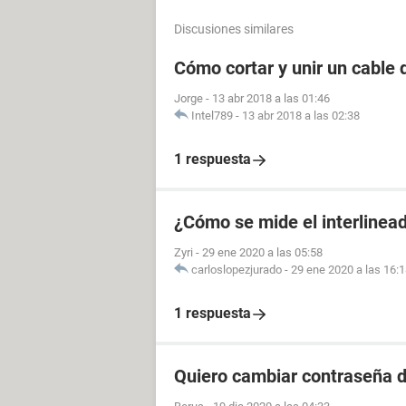
Discusiones similares
Cómo cortar y unir un cable
Jorge
-
13 abr 2018 a las 01:46
Intel789
-
13 abr 2018 a las 02:38
1 respuesta
¿Cómo se mide el interlinea
Zyri
-
29 ene 2020 a las 05:58
carloslopezjurado
-
29 ene 2020 a las 16:
1 respuesta
Quiero cambiar contraseña d