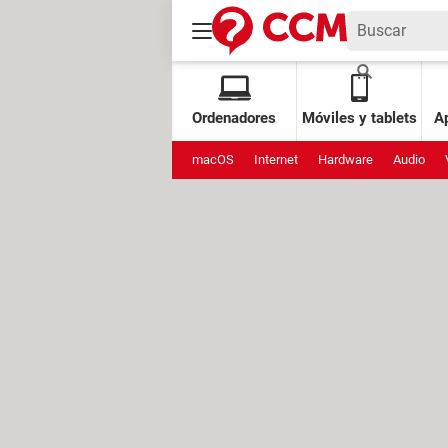
Ordenadores
Móviles y tablets
Ap
macOS
Internet
Hardware
Audio