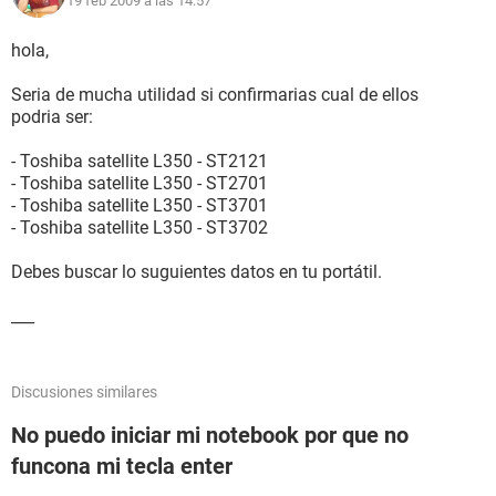
19 feb 2009 a las 14:57
MHz (12 x 167)
Nombre de la Placa Base TOSHIBA Satellite L350
Chipset de la Placa Base Intel Crestline-GM GM965
hola,
Memoria del Sistema [ TRIAL VERSION ]
Tipo de BIOS Insyde (07/10/08)
Seria de mucha utilidad si confirmarias cual de ellos
podria ser:
Monitor:
Tarjeta gráfica Mobile Intel(R) 965 Express Chipset Family
- Toshiba satellite L350 - ST2121
(448 MB)
- Toshiba satellite L350 - ST2701
Tarjeta gráfica Mobile Intel(R) 965 Express Chipset Family
- Toshiba satellite L350 - ST3701
(448 MB)
- Toshiba satellite L350 - ST3702
Acelerador 3D Intel GMA X3100
Monitor Monitor PnP genérico [NoDB]
Debes buscar lo suguientes datos en tu portátil.
Multimedia:
___
Tarjeta de sonido Realtek ALC268 @ Intel 82801HBM ICH8M
- High Definition Audio Controller
Discusiones similares
Almacenamiento:
Controlador IDE Intel(R) 82801HEM/HBM SATA AHCI
No puedo iniciar mi notebook por que no
Controller
funcona mi tecla enter
Controlador IDE Intel(R) ICH8M Ultra ATA Storage Controllers
- 2850