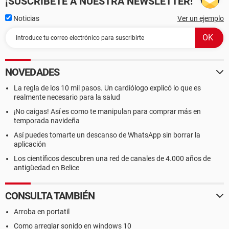
¡SUSCRÍBETE A NUESTRA NEWSLETTER!
Tarjeta de Red Realtek RTL8102E Family PCI-E Fast Ethernet
NIC (NDIS 6.0)
Noticias
Ver un ejemplo
Modem HDAUDIO Soft Data Fax Modem with SmartCP
Dispositivos:
Impresora HP PSC 1400 series
Impresora Microsoft Office Document Image Writer
NOVEDADES
Impresora Microsoft XPS Document Writer
Controlador USB1 Intel 82801HBM ICH8M - USB Universal
La regla de los 10 mil pasos. Un cardiólogo explicó lo que es
Host Controller
realmente necesario para la salud
Controlador USB1 Intel 82801HBM ICH8M - USB Universal
¡No caigas! Así es como te manipulan para comprar más en
Host Controller
temporada navideña
Controlador USB1 Intel 82801HBM ICH8M - USB Universal
Así puedes tomarte un descanso de WhatsApp sin borrar la
Host Controller
aplicación
Controlador USB1 Intel 82801HBM ICH8M - USB Universal
Host Controller
Los científicos descubren una red de canales de 4.000 años de
Controlador USB1 Intel 82801HBM ICH8M - USB Universal
antigüedad en Belice
Host Controller
Controlador USB2 Intel 82801HBM ICH8M - USB2 Enhanced
CONSULTA TAMBIÉN
Host Controller
Controlador USB2 Intel 82801HBM ICH8M - USB2 Enhanced
Arroba en portatil
Host Controller
Como arreglar sonido en windows 10