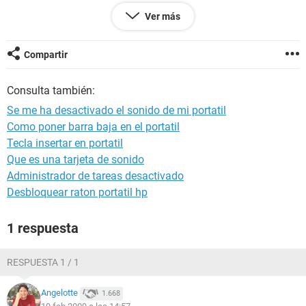
Sistema operativo Microsoft Windows Vista Home Premium
Ver más
6.0.6001
Fecha 2009-02-19
Hora 13:58
Compartir
Consulta también:
--------[ Resumen ]------------------------------------------------------------------------------
-----------------------
Se me ha desactivado el sonido de mi portatil
Como poner barra baja en el portatil
Ordenador:
Tecla insertar en portatil
Tipo de ordenador Equipo basado en ACPI x86 (Mobile)
Sistema operativo Microsoft Windows Vista Home Premium
Que es una tarjeta de sonido
Service Pack del Sistema Operativo [ TRIAL VERSION ]
Administrador de tareas desactivado
Internet Explorer 7.0.6001.18000
Desbloquear raton portatil hp
DirectX DirectX 10.0
Nombre del sistema USUARIO1
1 respuesta
Nombre de usuario usuario
Nombre de dominio [ TRIAL VERSION ]
Fecha / Hora 2009-02-19 / 13:58
RESPUESTA 1 / 1
Placa base:
Angelotte
1.668
Tipo de procesador Mobile DualCore Intel Core 2 Duo, 2000