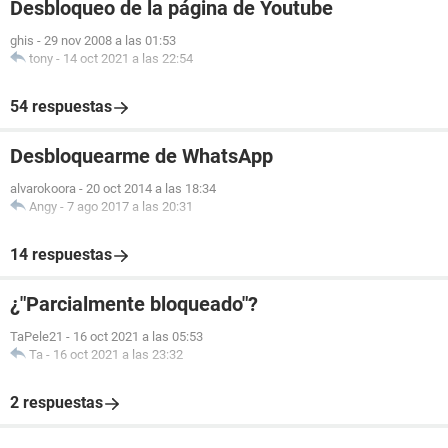
Desbloqueo de la página de Youtube
ghis
-
29 nov 2008 a las 01:53
tony
-
14 oct 2021 a las 22:54
54 respuestas
Desbloquearme de WhatsApp
alvarokoora
-
20 oct 2014 a las 18:34
Angy
-
7 ago 2017 a las 20:31
14 respuestas
¿"Parcialmente bloqueado"?
TaPele21
-
16 oct 2021 a las 05:53
Ta
-
16 oct 2021 a las 23:32
2 respuestas