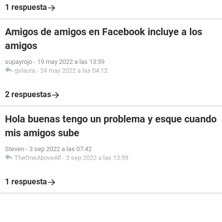
1 respuesta
Amigos de amigos en Facebook incluye a los
amigos
supayrojo
-
19 may 2022 a las 13:59
gslaura
-
24 may 2022 a las 04:12
2 respuestas
Hola buenas tengo un problema y esque cuando
mis amigos sube
Steven
-
3 sep 2022 a las 07:42
TheOneAboveAll
-
3 sep 2022 a las 13:59
1 respuesta