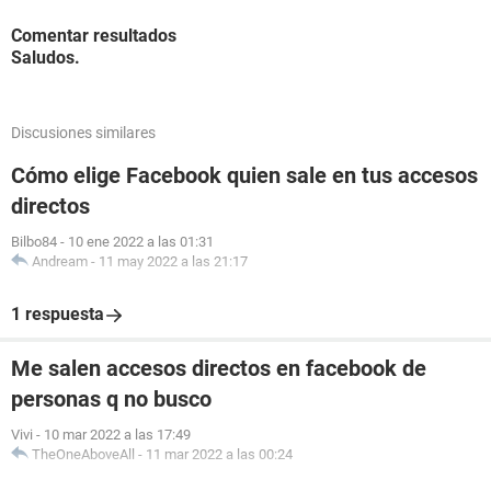
Comentar resultados
Saludos.
Discusiones similares
Cómo elige Facebook quien sale en tus accesos
directos
Bilbo84
-
10 ene 2022 a las 01:31
Andream
-
11 may 2022 a las 21:17
1 respuesta
Me salen accesos directos en facebook de
personas q no busco
Vivi
-
10 mar 2022 a las 17:49
TheOneAboveAll
-
11 mar 2022 a las 00:24