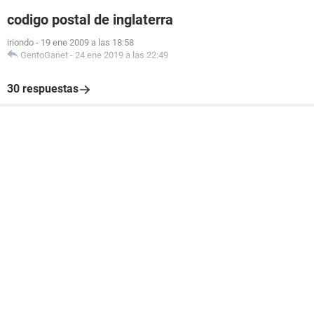
codigo postal de inglaterra
iriondo
-
19 ene 2009 a las 18:58
GentoGanet
-
24 ene 2019 a las 22:49
30 respuestas