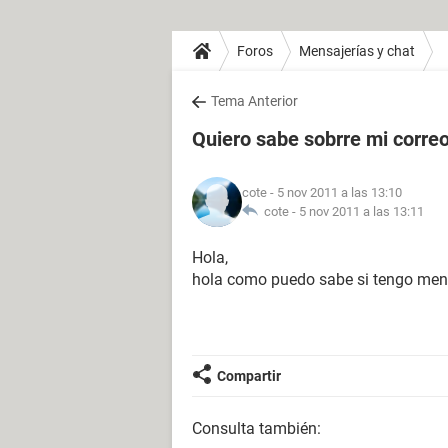
Foros
Mensajerías y chat
Tema Anterior
Quiero sabe sobrre mi corre
cote
- 5 nov 2011 a las 13:10
cote -
5 nov 2011 a las 13:11
Hola,
hola como puedo sabe si tengo mens
Compartir
Consulta también: