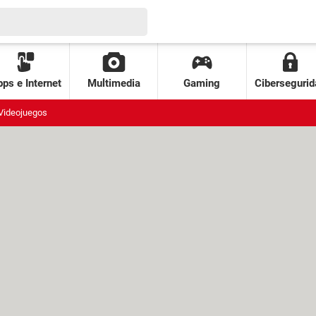
ps e Internet
Multimedia
Gaming
Cibersegurid
Videojuegos