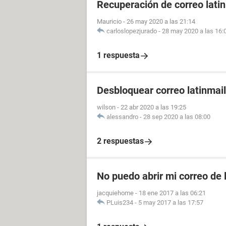
Recuperación de correo lati
Mauricio
-
26 may 2020 a las 21:14
carloslopezjurado
-
28 may 2020 a las 16:
1 respuesta
Desbloquear correo latinmail
wilson
-
22 abr 2020 a las 19:25
alessandro
-
28 sep 2020 a las 08:00
2 respuestas
No puedo abrir mi correo de 
jacquiehome
-
18 ene 2017 a las 06:21
PLuis234
-
5 may 2017 a las 17:57