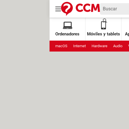
Ordenadores
Móviles y tablets
Ap
macOS
Internet
Hardware
Audio