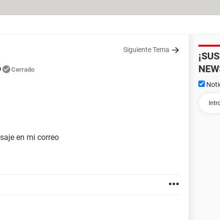
Siguiente Tema
¡SU
o
NEW
Cerrado
Noti
aje en mi correo