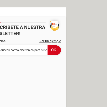
SCRÍBETE A NUESTRA
SLETTER!
cias
Ver un ejemplo