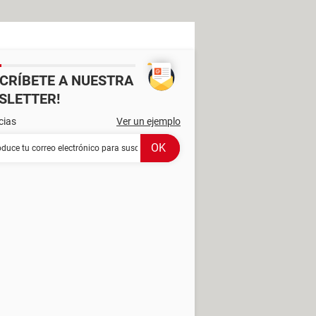
SCRÍBETE A NUESTRA
SLETTER!
cias
Ver un ejemplo