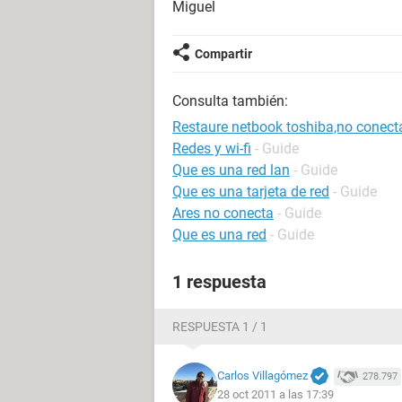
Miguel
Compartir
Consulta también:
Restaure netbook toshiba,no conecta 
Redes y wi-fi
- Guide
Que es una red lan
- Guide
Que es una tarjeta de red
- Guide
Ares no conecta
- Guide
Que es una red
- Guide
1 respuesta
RESPUESTA 1 / 1
Carlos Villagómez
278.797
28 oct 2011 a las 17:39