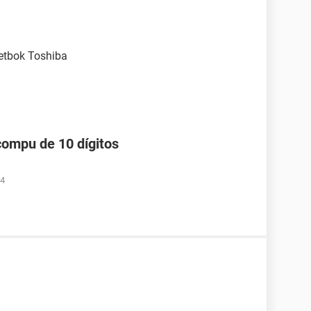
netbok Toshiba
compu de 10 dígitos
34