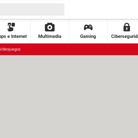
ps e Internet
Multimedia
Gaming
Cibersegurid
Videojuegos