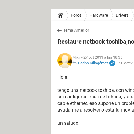
Foros
Hardware
Drivers
Tema Anterior
Restaure netbook toshiba,no
Mikii
- 27 oct 2011 a las 18:35
Carlos Villagómez
-
28 oct 2
Hola,
tengo una netbook toshiba, con win
las configuraciones de fábrica, y ah
cable ethernet. eso supone un probl
ayudarme a resolverlo estaría muy 
un saludo,