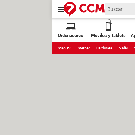
Ordenadores
Móviles y tablets
Ap
macOS
Internet
Hardware
Audio