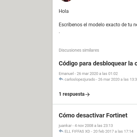
Hola
Escríbenos el modelo exacto de tu 
.
Discusiones similares
Código para desbloquear la 
Emanuel
-
26 mar 2020 a las 01:02
carloslopezjurado
-
26 mar 2020 a las 13:
1 respuesta
Cómo desactivar Fortinet
juankar
-
4 nov 2008 a las 23:13
ELL FIFFAS XD
-
20 feb 2017 a las 17:14