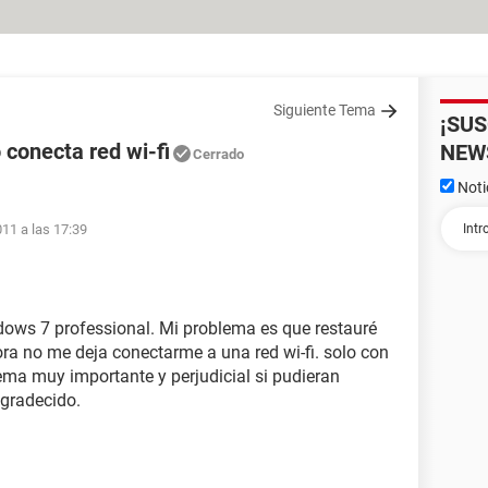
Siguiente Tema
¡SU
 conecta red wi-fi
NEW
Cerrado
Noti
011 a las 17:39
dows 7 professional. Mi problema es que restauré
ora no me deja conectarme a una red wi-fi. solo con
ema muy importante y perjudicial si pudieran
agradecido.