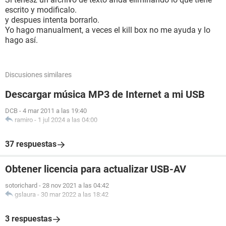
escrito y modificalo.
y despues intenta borrarlo.
Yo hago manualment, a veces el kill box no me ayuda y lo
hago así.
Discusiones similares
Descargar música MP3 de Internet a mi USB
DCB
-
4 mar 2011 a las 19:40
ramiro
-
1 jul 2024 a las 04:00
37 respuestas
Obtener licencia para actualizar USB-AV
sotorichard
-
28 nov 2021 a las 04:42
gslaura
-
30 mar 2022 a las 18:42
3 respuestas