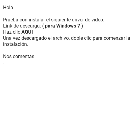
http://img197.imageshack.us/img197/5600/2011100300h0
Hola
0gpu1.png
Prueba con instalar el siguiente driver de video.
Link de descarga: (
para Windows 7
)
Haz clic
AQUI
Una vez descargado el archivo, doble clic para comenzar la
instalación.
Nos comentas
.