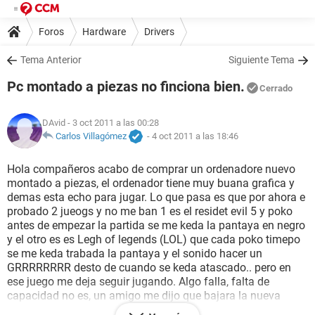
Foros
Hardware
Drivers
Tema Anterior
Siguiente Tema
Pc montado a piezas no finciona bien.
Cerrado
DAvid
- 3 oct 2011 a las 00:28
Carlos Villagómez
-
4 oct 2011 a las 18:46
Hola compañeros acabo de comprar un ordenadore nuevo
montado a piezas, el ordenador tiene muy buana grafica y
demas esta echo para jugar. Lo que pasa es que por ahora e
probado 2 jueogs y no me ban 1 es el residet evil 5 y poko
antes de empezar la partida se me keda la pantaya en negro
y el otro es es Legh of legends (LOL) que cada poko timepo
se me keda trabada la pantaya y el sonido hacer un
GRRRRRRRR desto de cuando se keda atascado.. pero en
ese juego me deja seguir jugando. Algo falla, falta de
capacidad no es, un amigo me dijo que bajara la nueva
actualizacion de envidia y sigue todo igual. Ademas de