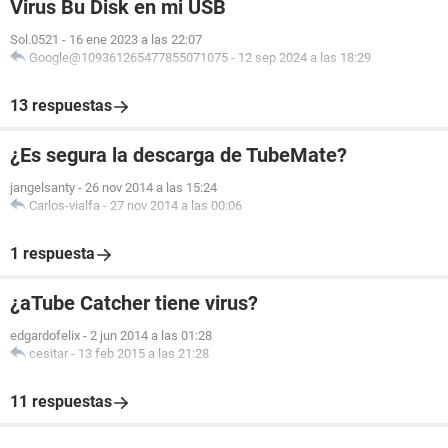
Virus Bu Disk en mi USB
Sol.0521
-
16 ene 2023 a las 22:07
Google@109361265477855071075
-
12 sep 2024 a las 18:29
13 respuestas
¿Es segura la descarga de TubeMate?
jangelsanty
-
26 nov 2014 a las 15:24
Carlos-vialfa
-
27 nov 2014 a las 00:06
1 respuesta
¿aTube Catcher tiene virus?
edgardofelix
-
2 jun 2014 a las 01:28
cesitar
-
13 feb 2015 a las 21:28
11 respuestas