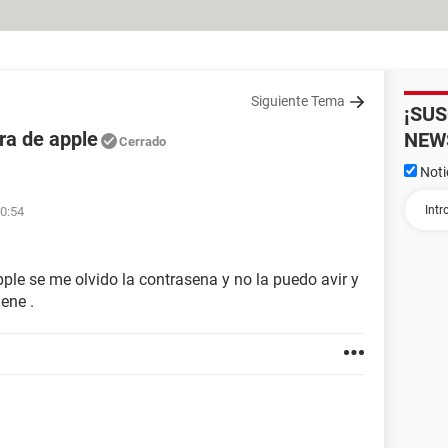
Siguiente Tema
¡SU
a de apple
NEW
Cerrado
Noti
10:54
le se me olvido la contrasena y no la puedo avir y
ene .