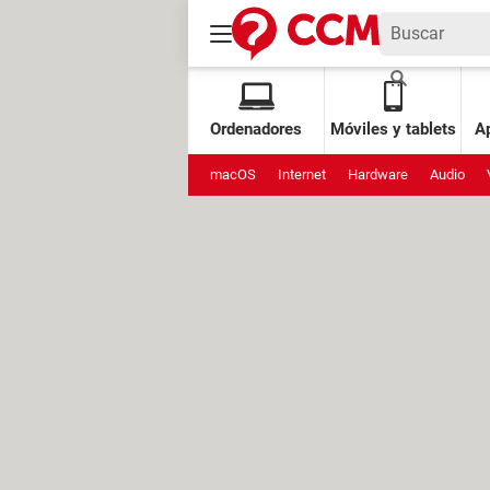
Ordenadores
Móviles y tablets
Ap
macOS
Internet
Hardware
Audio