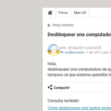
Foros
Mac OS
Tema Anterior
Desbloquear una computador
yimi
- 25 sep 2011 a las 02:28
smillionmelon
-
1 dic 2011 a las 
Hola,
desbloquear una computadora de app
tampoco se que sistema operatibo ti
Compartir
Consulta también:
Como desbloquear una laptop apple