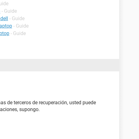
uide
p
- Guide
dell
- Guide
laptop
- Guide
ptop
- Guide
ñas de terceros de recuperación, usted puede
caciones, supongo.