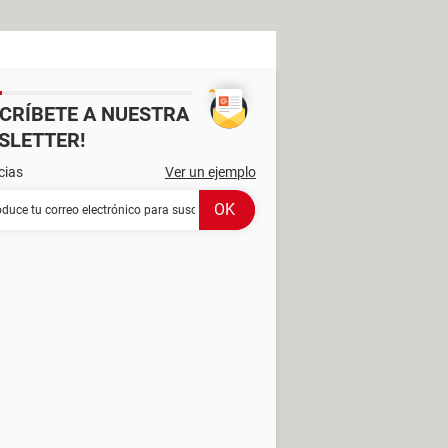
SCRÍBETE A NUESTRA
SLETTER!
cias
Ver un ejemplo