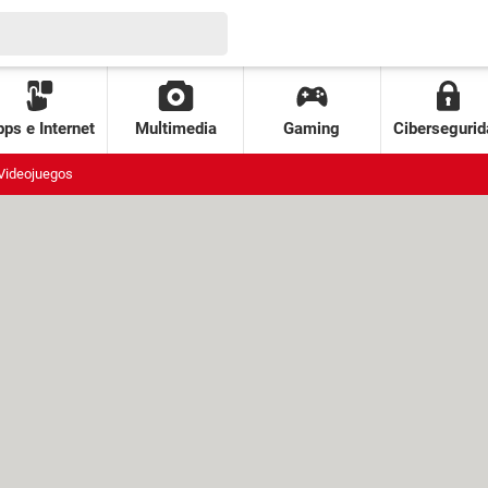
ps e Internet
Multimedia
Gaming
Cibersegurid
Videojuegos