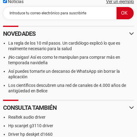
Noticias
Ver un ejemplo
[ Conexant Cx20549 ]
Propiedades del dispositivo:
Descripción del dispositivo Conexant Cx20549
NOVEDADES
Descripción del dispositivo (Windows) Dispositivo de
módem en el bus High Definition Audio
La regla de los 10 mil pasos. Un cardiólogo explicó lo que es
Tipo de dispositivo Modem
realmente necesario para la salud
Tipo de bus HDAUDIO
¡No caigas! Así es como te manipulan para comprar más en
Identificador del dispositivo 14F1-5045
temporada navideña
ID del Subsistema 103C-30B7
Así puedes tomarte un descanso de WhatsApp sin borrar la
Revisión 1001
aplicación
Identificación del hardware
HDAUDIO\FUNC_02&VEN_14F1&DEV_5045&SUBSYS_103C
Los científicos descubren una red de canales de 4.000 años de
30B7&REV_1001
antigüedad en Belice
CONSULTA TAMBIÉN
Realtek audio driver
Hp scanjet g3110 driver
Driver hp deskjet d1660