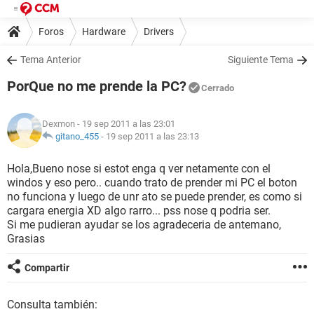
Foros
Hardware
Drivers
Tema Anterior
Siguiente Tema
PorQue no me prende la PC?
Cerrado
Dexmon
- 19 sep 2011 a las 23:01
gitano_455
-
19 sep 2011 a las 23:13
Hola,Bueno nose si estot enga q ver netamente con el
windos y eso pero.. cuando trato de prender mi PC el boton
no funciona y luego de unr ato se puede prender, es como si
cargara energia XD algo rarro... pss nose q podria ser.
Si me pudieran ayudar se los agradeceria de antemano,
Grasias
Compartir
Consulta también: