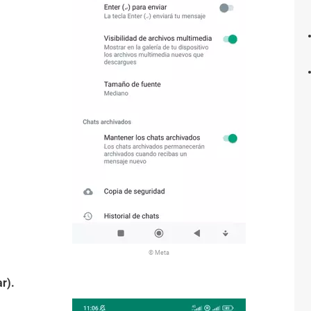
© Meta
r).