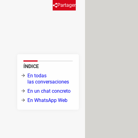
Partager
o de manera general, como de
tu móvil y otras muchas
ÍNDICE
En todas
las conversaciones
En un chat concreto
la
En WhatsApp Web