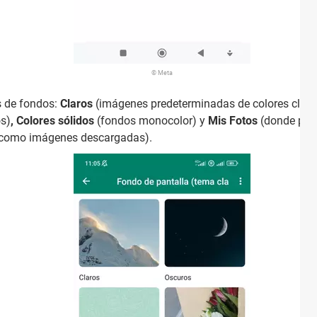
© Meta
s de fondos:
Claros
(imágenes predeterminadas de colores claro
os)
, Colores sólidos
(fondos monocolor) y
Mis Fotos
(donde podr
ti como imágenes descargadas).