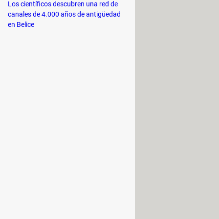
Los científicos descubren una red de
canales de 4.000 años de antigüedad
en Belice
car el píxel que se encuentra en el
s de los ejes de imagen son las
, donde la dirección del eje Y es
e columnas de la imagen multiplicado
s de alto tiene una definición de
a por el número de puntos por unidad
solución permite establecer la