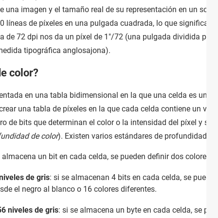
de una imagen y el tamaño real de su representación en un sopor
 líneas de píxeles en una pulgada cuadrada, lo que significa 
a de 72 dpi nos da un píxel de 1"/72 (una pulgada dividida por 7
edida tipográfica anglosajona).
e color?
sentada en una tabla bidimensional en la que una celda es un pí
crear una tabla de píxeles en la que cada celda contiene un val
 de bits que determinan el color o la intensidad del píxel y se
fundidad de color
). Existen varios estándares de profundidad de
se almacena un bit en cada celda, se pueden definir dos colores (
niveles de gris
: si se almacenan 4 bits en cada celda, se pueden
esde el negro al blanco o 16 colores diferentes.
6 niveles de gris
: si se almacena un byte en cada celda, se pue