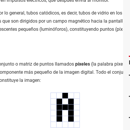
 en impulsos eléctricos, que después envía al monitor.
 lo general, tubos catódicos, es decir, tubos de vidrio en los qu
s que son dirigidos por un campo magnético hacia la pantalla e
escentes pequeños (luminóforos), constituyendo puntos (píxeles
conjunto o matriz de puntos llamados
píxeles
(la palabra píxel e
 componente más pequeño de la imagen digital. Todo el conjunto
onstituye la imagen: