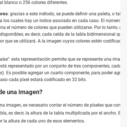
al blanco o 256 colores diferentes.
ores
: gracias a este método, se puede definir una paleta, o tabla
a los cuales hay un índice asociado en cada caso. El número de 
ina el número de colores que pueden utilizarse. Por lo tanto, cua
s disponibles; es decir, cada celda de la tabla bidimensional que
lor que se utilizará. A la imagen cuyos colores estén codificado
ales
": esta representación permite que se represente una image
l está representado por un conjunto de tres componentes, cada uno
res). Es posible agregar un cuarto componente, para poder agreg
caso cada píxel estará codificado en 32 bits.
 de una imagen?
 una imagen, es necesario contar el número de píxeles que conti
bla, es decir, la altura de la tabla multiplicada por el ancho. En
or la altura de cada uno de esos elementos.