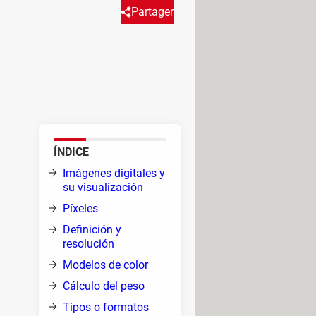
Partager
es se denomina infografía. La
elementos gráficos (texto,
por medio de algoritmos.
ÍNDICE
Imágenes digitales y
su visualización
Píxeles
Definición y
rico
resolución
 de
Modelos de color
Cálculo del peso
a
Tipos o formatos