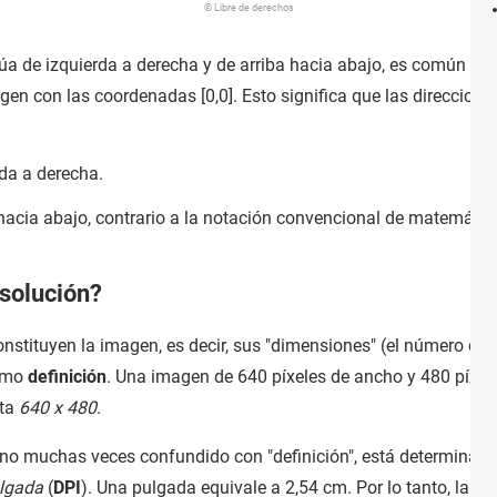
© Libre de derechos
úa de izquierda a derecha y de arriba hacia abajo, es común indi
gen con las coordenadas [0,0]. Esto significa que las direccione
rda a derecha.
 hacia abajo, contrario a la notación convencional de matemática
esolución?
onstituyen la imagen, es decir, sus "dimensiones" (el número d
como
definición
. Una imagen de 640 píxeles de ancho y 480 píxele
nta
640 x 480
.
ino muchas veces confundido con "definición", está determinad
ulgada
(
DPI
). Una pulgada equivale a 2,54 cm. Por lo tanto, la re