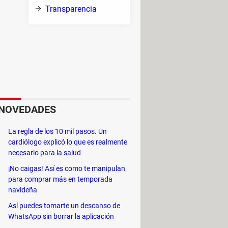
Transparencia
e un
n la
) que emiten luz cuando los
NOVEDADES
s la abreviación de
Picture Element
o
 de estos píxeles se encuentra en
La regla de los 10 mil pasos. Un
cardiólogo explicó lo que es realmente
necesario para la salud
¡No caigas! Así es como te manipulan
para comprar más en temporada
navideña
Así puedes tomarte un descanso de
WhatsApp sin borrar la aplicación