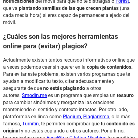
notificaciones
del móvil para que no te distraigas o
Forest
,
que va
plantando semillas de las que crecen plantas
(una
cada media hora) si eres capaz de permanecer alejado del
móvil.
¿Cuáles son las mejores herramientas
online para (evitar) plagios?
Actualmente existen tantos recursos informativos online que
a veces podemos caer sin querer en la
copia de contenidos.
Para evitar este problema, existen varios programas que te
ayudan a modificar tu texto, citar adecuadamente y
asegurarte de que
no estás plagiando
a otros
autores.
Smodin.me
es un programa que emplea un
tesauro
para cambiar sinónimos y reorganiza las oraciones
manteniendo el sentido y contexto intactos. Por otro lado,
plataformas en línea como
Plagium
,
Plagiarisma
, o la más
famosa,
Turnitin
, te permiten comprobar que tu
contenido es
original
y no estás copiando a otros autores. Por último,
herramientas como
EasyBib
o
Citation Machine
te permitirán