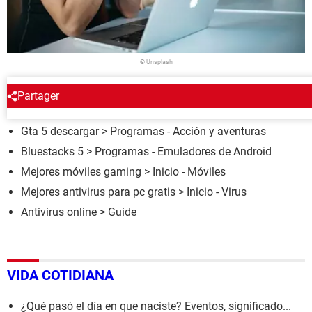
© Unsplash
Partager
ALREDEDOR DEL MISMO TEMA
Gta 5 descargar
> Programas - Acción y aventuras
Bluestacks 5
> Programas - Emuladores de Android
Mejores móviles gaming
> Inicio - Móviles
Mejores antivirus para pc gratis
> Inicio - Virus
Antivirus online
> Guide
VIDA COTIDIANA
¿Qué pasó el día en que naciste? Eventos, significado...