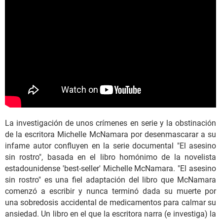
La investigación de unos crímenes en serie y la obstinación
de la escritora Michelle McNamara por desenmascarar a su
infame autor confluyen en la serie documental "El asesino
sin rostro", basada en el libro homónimo de la novelista
estadounidense 'best-seller' Michelle McNamara. "El asesino
sin rostro" es una fiel adaptación del libro que McNamara
comenzó a escribir y nunca terminó dada su muerte por
una sobredosis accidental de medicamentos para calmar su
ansiedad. Un libro en el que la escritora narra (e investiga) la