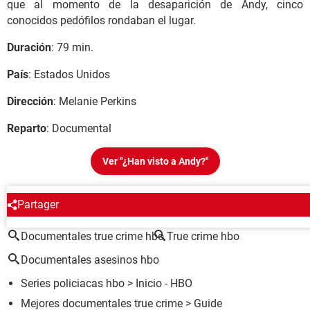
que al momento de la desaparición de Andy, cinco
conocidos pedófilos rondaban el lugar.
Duración
: 79 min.
País
: Estados Unidos
Dirección
: Melanie Perkins
Reparto
: Documental
Ver "¿Han visto a Andy?"
ALREDEDOR DEL MISMO TEMA
Partager
Documentales true crime hbo
True crime hbo
Documentales asesinos hbo
Series policiacas hbo
> Inicio - HBO
Mejores documentales true crime
> Guide