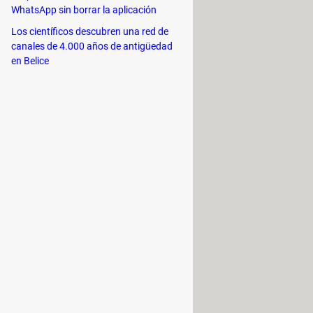
 ilícito de fútbol
WhatsApp sin borrar la aplicación
y, recientemente,
piratas"
, las cuales contaban con
Los científicos descubren una red de
canales de 4.000 años de antigüedad
er paso, teniendo en cuenta que
en Belice
ecto
. Asimismo, Tebas denunció
misiones ilegales de eventos
 claro a qué se refiere con