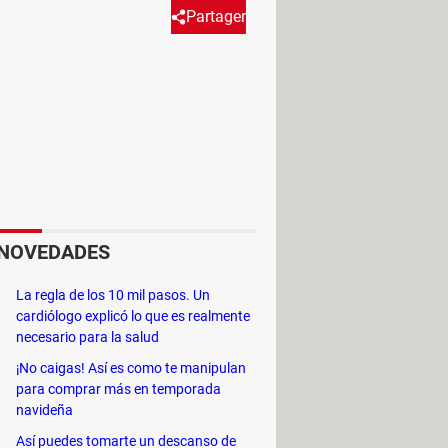
Partager
emisión han denunciado una
le, en especial los servicios que
ratuita sean todo un estorbo para
rar una de las apps más populares,
. Sin embargo, esto no acaba aquí y
NOVEDADES
La regla de los 10 mil pasos. Un
cardiólogo explicó lo que es realmente
necesario para la salud
¡No caigas! Así es como te manipulan
para comprar más en temporada
navideña
Así puedes tomarte un descanso de