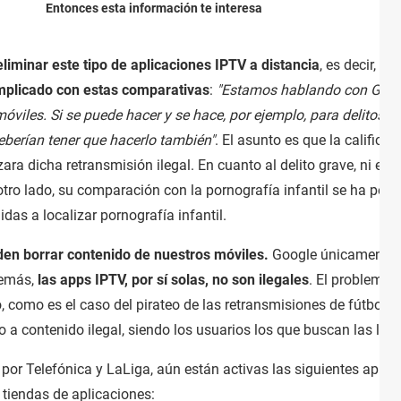
Entonces esta información te interesa
liminar este tipo de aplicaciones IPTV a distancia
, es decir,
sin
mplicado con estas comparativas
:
"Estamos hablando con Googl
viles. Si se puede hacer y se hace, por ejemplo, para delitos co
deberían tener que hacerlo también"
. El asunto es que la calificac
ara dicha retransmisión ilegal. En cuanto al delito grave, ni el
otro lado, su comparación con la pornografía infantil se ha per
idas a localizar pornografía infantil.
den borrar contenido de nuestros móviles.
Google únicamente in
demás,
las apps IPTV, por sí solas, no son ilegales
. El problema 
, como es el caso del pirateo de las retransmisiones de fútbol.
 a contenido ilegal, siendo los usuarios los que buscan las lis
 por Telefónica y LaLiga, aún están activas las siguientes apli
s tiendas de aplicaciones: