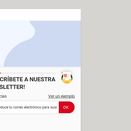
SCRÍBETE A NUESTRA
SLETTER!
cias
Ver un ejemplo