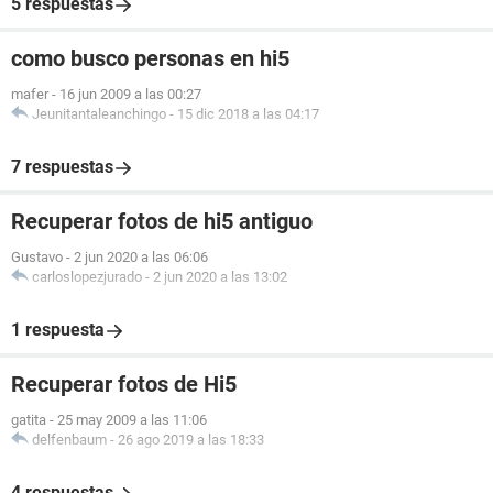
5 respuestas
como busco personas en hi5
mafer
-
16 jun 2009 a las 00:27
Jeunitantaleanchingo
-
15 dic 2018 a las 04:17
7 respuestas
Recuperar fotos de hi5 antiguo
Gustavo
-
2 jun 2020 a las 06:06
carloslopezjurado
-
2 jun 2020 a las 13:02
1 respuesta
Recuperar fotos de Hi5
gatita
-
25 may 2009 a las 11:06
delfenbaum
-
26 ago 2019 a las 18:33
4 respuestas