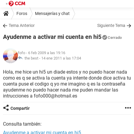
Foros
Mensajerías y chat
Tema Anterior
Siguiente Tema
Ayudenme a activar mi cuenta en hi5
Cerrado
fofo
- 6 feb 2009 a las 19:16
the best -
14 ene 2011 a las 17:04
Hola, me hice un hi5 un diade estos y no puedo hacer nada
como es q se activa la cuenta ya intente donde dice activa tu
cuenta puse el codigo q yo me imagino q es la contraseña
ayudenme no puedo hacer nada me puden mandar las
intrucciones a fofo000@hotmail.es
Compartir
Consulta también:
Ayudenme a activar mi cuenta en hi5