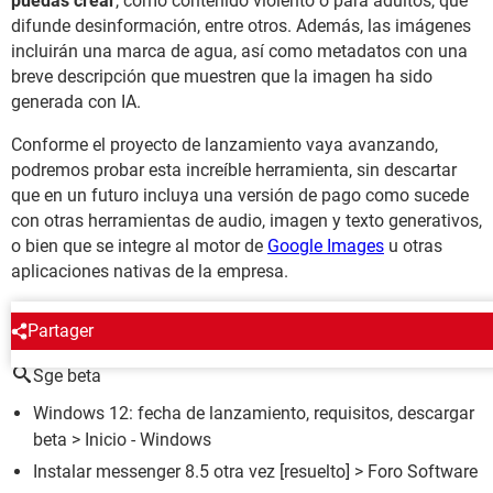
puedas crear
, como contenido violento o para adultos, que
difunde desinformación, entre otros. Además, las imágenes
incluirán una marca de agua, así como metadatos con una
breve descripción que muestren que la imagen ha sido
generada con IA.
Conforme el proyecto de lanzamiento vaya avanzando,
podremos probar esta increíble herramienta, sin descartar
que en un futuro incluya una versión de pago como sucede
con otras herramientas de audio, imagen y texto generativos,
o bien que se integre al motor de
Google Images
u otras
aplicaciones nativas de la empresa.
ALREDEDOR DEL MISMO TEMA
Partager
Sge beta
Windows 12: fecha de lanzamiento, requisitos, descargar
beta
> Inicio - Windows
Instalar messenger 8.5 otra vez
[resuelto] >
Foro Software