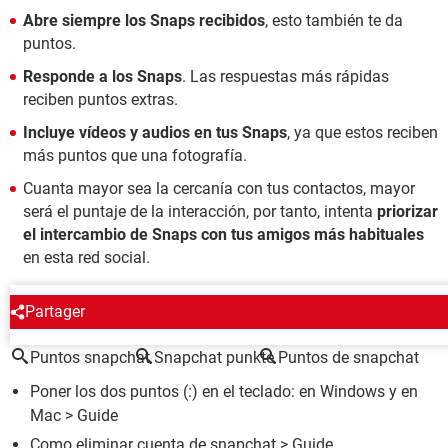
Abre siempre los Snaps recibidos
, esto también te da
puntos.
Responde a los Snaps
. Las respuestas más rápidas
reciben puntos extras.
Incluye vídeos y audios en tus Snaps
, ya que estos reciben
más puntos que una fotografía.
Cuanta mayor sea la cercanía con tus contactos, mayor
será el puntaje de la interacción, por tanto, intenta
priorizar
el intercambio de Snaps con tus amigos más habituales
en esta red social.
ALREDEDOR DEL MISMO TEMA
Partager
Puntos snapchat
Snapchat punkte
Puntos de snapchat
Poner los dos puntos (:) en el teclado: en Windows y en
Mac
> Guide
Como eliminar cuenta de snapchat
> Guide