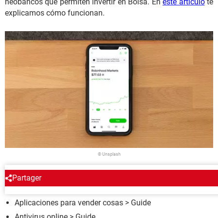
neobancos que permiten invertir en Bolsa. En
este artículo
te
explicamos cómo funcionan.
© Unsplash
Partager
ALREDEDOR DEL MISMO TEMA
Aplicaciones para vender cosas
> Guide
Antivirus online
> Guide