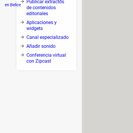
Publicar extractos
e son
en Belice
de contenidos
editoriales
Aplicaciones y
widgets
n las
Canal especializado
Añadir sonido
entos
Conferencia virtual
con Zipcast
l título de tu diapositiva, de añadir
 la visibilidad del documento en la
s de búsqueda en Google (utiliza la