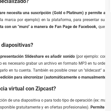
pecializado?
are necesita una suscripción (Gold o Platinum) y permite a las
a marca por ejemplo) en la plataforma, para presentar sus ac
nta con un "muro" a manera de Fan Page de Facebook,
que per
 diapositivas?
 presentación Slideshare es añadir sonido
(por ejemplo: comen
to es necesario grabar un archivo en formato MP3 en tu ordenado
garlo en tu cuenta. También es posible crear un "slidecast" a pa
 edición para sincronizar (automáticamente o manualmente) el 
ia virtual con Zipcast?
ión de una diapositiva o para todo tipo de operación (ex: marke
isponible gratuitamente y en ofertas profesionales).
Permite cre