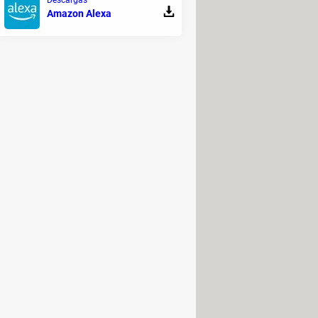
Amazon Alexa
 empresas crear un "mini sitio" con
tividades, datos y sus diapositivas
mite a los visitantes interactuar con
tarios), a la presentación para crear
r y pre sincronizar el sonido con el
rtir de una presentación existente.
El
sonido con las diapositivas.
tear el lanzamiento de un producto),
ar videoconferencias o sesiones de