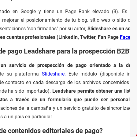
onado en Google y tiene un Page Rank elevado (8). Es pue
 mejorar el posicionamiento de tu blog, sitio web o sitio de 
sentaciones "son firmadas" por su autor,
Slideshare es un sopor
tes cuentas profesionales (LinkedIn, Twitter, Fan Page
Facebo
o de pago Leadshare para la prospección B2B?
a un servicio de prospección de pago orientado a la des
de su plataforma
Slideshare.
Este módulo (disponible indiv
 de contacto en cada descarga de los archivos concernidos pa
nde ha sido importado).
Leadshare permite obtener una lista d
stos a través de un formulario que puede ser personaliza
izaciones de la campaña y un servicio gratuito de sincronizac
a un país en particular.
de contenidos editoriales de pago?