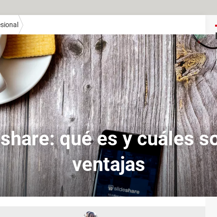
sional
share: qué es y cuáles s
ventajas