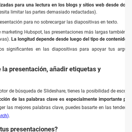
izadas para una lectura en los blogs y sitios web desde dond
esita limitar las partes demasiado redactadas).
presentación para no sobrecargar las diapositivas en texto.
e marketing Hubspot, las presentaciones más largas también so
ivas).
La longitud depende desde luego del tipo de contenidos.
tos significantes en las diapositivas para apoyar tus argum
 la presentación, añadir etiquetas y
tor de búsqueda de Slideshare, tienes la posibilidad de escoger e
cción de las palabras clave es especialmente importante para
er las mejores palabras clave, puedes basarte en las tendencia
arch
)
.
 tus presentaciones?