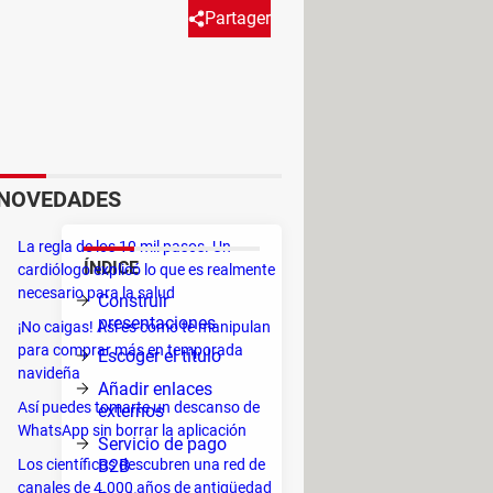
Partager
onales Slideshare se convirtió
encontrarás algunos consejos
dentro y fuera de la
NOVEDADES
La regla de los 10 mil pasos. Un
ÍNDICE
cardiólogo explicó lo que es realmente
ales,
necesario para la salud
Construir
 etc.)
presentaciones
¡No caigas! Así es como te manipulan
para comprar más en temporada
Escoger el título
navideña
Añadir enlaces
Así puedes tomarte un descanso de
externos
WhatsApp sin borrar la aplicación
Servicio de pago
Las
Los científicos descubren una red de
B2B
canales de 4.000 años de antigüedad