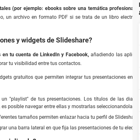
itales (por ejemplo: ebooks sobre una temática profesional) 
o, un archivo en formato PDF si se trata de un libro electróni
iones y widgets de Slideshare?
s en tu cuenta de LinkedIn y Facebook,
añadiendo las aplicac
ar tu visibilidad entre tus contactos.
dgets gratuitos que permiten integrar tus presentaciones en tu 
un "playlist" de tus presentaciones. Los títulos de las diapo
l, es posible navegar entre ellas y mostrarlas seleccionandolas 
ferentes tamaños permiten enlazar hacia tu perfil de Slideshare 
grar una barra lateral en que fija las presentaciones de tu elecció