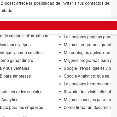
.
Zipcast ofrece la posibilidad de invitar a tus contactos de Tw
imitado.
io de equipos informáticos
Las mejores páginas para cre
icaciones y tipos
Mejores programas gratuitos 
entajas y cómo crearlos
Metodologías ágiles: qué son,
 cómo ganar dinero
Mejores programas para gest
a y sus ventajas
Google Trends: qué es y para
B para empresas
Google Analytics: qué es, pa
Las mejores herramientas par
rial en redes sociales
Rework: Una visión distinta 
 Analytics
Mejores consejos para traba
rabajo para las empresas
Cómo firmar un documento d