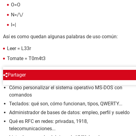
O=O
N=/\/
I=|
Así es como quedan algunas palabras de uso común:
Leer = L33r
Tomate = T0m4t3
ENCICLOPEDIA
Partager
Cómo personalizar el sistema operativo MS-DOS con
comandos
Teclados: qué son, cómo funcionan, tipos, QWERTY...
Administrador de bases de datos: empleo, perfil y sueldo
Qué es RFC en redes: privadas, 1918,
telecomunicaciones...