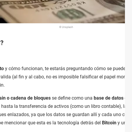
© Unsplash
h?
to
y cómo funcionan, te estarás preguntando cómo se puede ten
 valida (al fin y al cabo, no es imposible falsificar el papel mone
in.
ain o cadena de bloques
se define como una
base de datos digi
n hasta la transferencia de activos (como un libro contable), las
ues enlazados, ya que los datos se guardan allí y cada uno conti
e mencionar que esta es la tecnología detrás del
Bitcoin
y una d