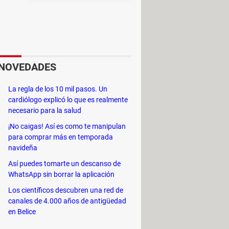
ue se
 haces una
transferencia bancaria
 de verificar que tienes la cantidad
NOVEDADES
n
criptomonedas
no interviene un
l), lo cual significa que la
La regla de los 10 mil pasos. Un
cardiólogo explicó lo que es realmente
necesario para la salud
¡No caigas! Así es como te manipulan
para comprar más en temporada
navideña
Así puedes tomarte un descanso de
WhatsApp sin borrar la aplicación
Los científicos descubren una red de
canales de 4.000 años de antigüedad
en Belice