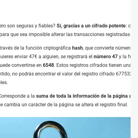
ero son seguras y fiables?
Sí, gracias a un cifrado potente
: cad
para que sea imposible alterar las transacciones registradas pr
través de la función criptográfica
hash
, que convierte números, 
quieres enviar 47€ a alguien, se registrará el
número 47
y la fun
uede convertirse en
6548
. Estos registros cifrados tienen una
ex
entido, no podrás encontrar el valor del registro cifrado 677532
les.
 Corresponde a la
suma de toda la información de la página a la 
e cambia un carácter de la página se altera el registro final.