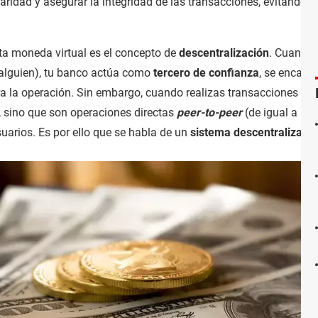
laridad y asegurar la integridad de las transacciones, evitando q
ta moneda virtual es el concepto de
descentralización
. Cuando
a alguien), tu banco actúa como
tercero de confianza
, se encarga
tra la operación. Sin embargo, cuando realizas transacciones co
, sino que son operaciones directas
peer-to-peer
(de igual a igua
suarios. Es por ello que se habla de un
sistema descentralizado
.