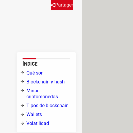
Partager
in y facilidad de trading desde
 monedas como Bitcoin o
os sobre tu wallet.
omo
ÍNDICE
Qué son
Blockchain y hash
Minar
criptomonedas
Tipos de blockchain
Wallets
coin
,
Volatilidad