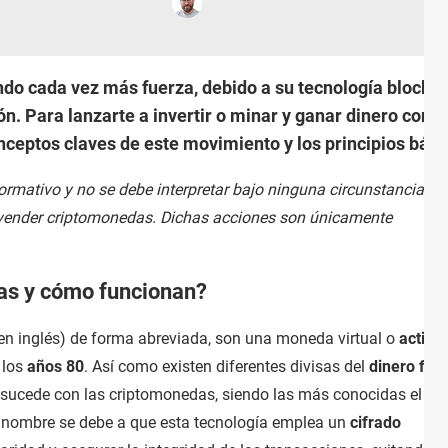
o cada vez más fuerza, debido a su tecnología blockcha
ón. Para lanzarte a invertir o minar y ganar dinero con
eptos claves de este movimiento y los principios básic
informativo y no se debe interpretar bajo ninguna circunstancia c
ni vender criptomonedas. Dichas acciones son únicamente
as y cómo funcionan?
en inglés) de forma abreviada, son una moneda virtual o
activo
 los
años 80
. Así como existen diferentes divisas del
dinero fiat
o sucede con las criptomonedas, siendo las más conocidas el
Bit
u nombre se debe a que esta tecnología emplea un
cifrado