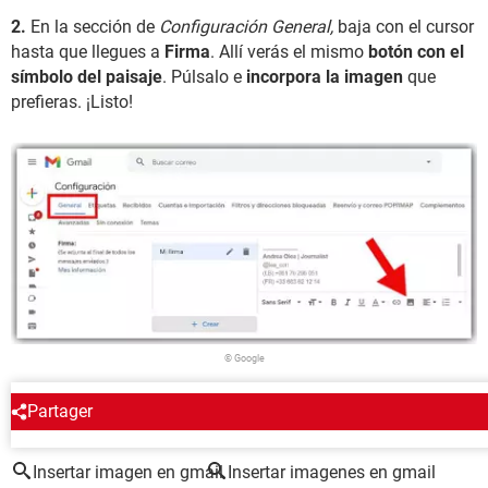
2.
En la sección de
Configuración General,
baja con el cursor
hasta que llegues a
Firma
. Allí verás el mismo
botón con el
símbolo del paisaje
. Púlsalo e
incorpora la imagen
que
prefieras. ¡Listo!
© Google
Partager
ALREDEDOR DEL MISMO TEMA
Insertar imagen en gmail
Insertar imagenes en gmail