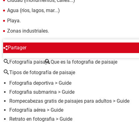
Ciudad (monumentos, calles...)
Agua (ríos, lagos, mar...)
Playa.
Zonas industriales.
ALREDEDOR DEL MISMO TEMA
Partager
Fotografía paisaje
Que es la fotografia de paisaje
Tipos de fotografía de paisaje
Fotografia deportiva
> Guide
Fotografia submarina
> Guide
Rompecabezas gratis de paisajes para adultos
> Guide
Fotografía aérea
> Guide
Retrato en fotografia
> Guide