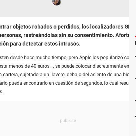
trar objetos robados o perdidos, los localizadores GPS
 personas, rastreándolas sin su consentimiento. Afortu
ión para detectar estos intrusos.
isten desde hace mucho tiempo, pero Apple los popularizó con 
esta menos de 40 euros—, se puede colocar discretamente en cual
a cartera, sujetado a un llavero, debajo del asiento de una bici 
ario pueda encontrarlo en cuestión de segundos, lo cual resulta
s.