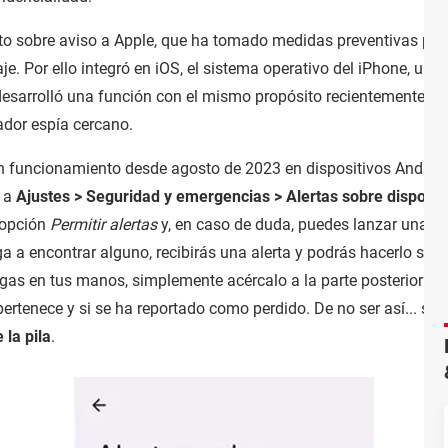
to sobre aviso a Apple, que ha tomado medidas preventivas para 
je. Por ello integró en iOS, el sistema operativo del iPhone, una
desarrolló una función con el mismo propósito recientemente. As
zador espía cercano.
n funcionamiento desde agosto de 2023 en dispositivos Android, 
e a
Ajustes > Seguridad y emergencias > Alertas sobre disposit
a opción
Permitir alertas
y, en caso de duda, puedes lanzar una b
ga a encontrar alguno, recibirás una alerta y podrás hacerlo sona
ngas en tus manos, simplemente acércalo a la parte posterior de 
ertenece y si se ha reportado como perdido. De no ser así... sí, 
 la pila
.