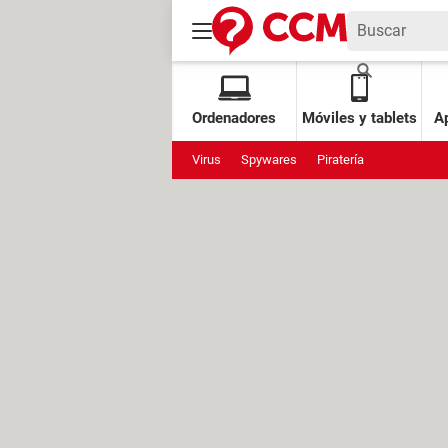
Ordenadores
Móviles y tablets
Ap
Virus
Spywares
Piratería