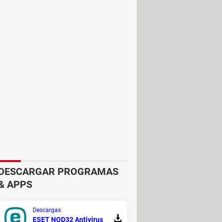
evitar que el localizador de la
 función que permite detectar los
í que ahora cualquier teléfono
a partir de la versión Android 6.
ivos de rastreo desconocido
. Si no
úsqueda manual para saber si tienes
r para encontrarlo (sin que el
tu smartphone (si este tiene
te están espiando, así que
DESCARGAR PROGRAMAS
& APPS
Descargas
ESET NOD32 Antivirus