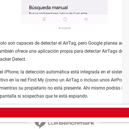
© Android
solo son capaces de detectar el AirTag, pero Google planea ampl
ambién ofrece una aplicación propia para detectar AirTags des
acker Detect.
 iPhone, la detección automática está integrada en el sistema. 
itivo en la red Find My (como un AirTag o incluso unos AirPod
mientras su propietario no está presente. Ahí mismo podrás identi
 pantalla si sospechas que te está espiando.
trate aquí
Equipo
Condiciones de uso
Política de privacidad
Contacto
Aviso