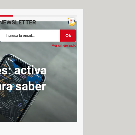
NEWSLETTER
Ver un ejemplo
s: activa
ara saber