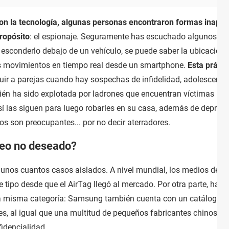
n la tecnología, algunas personas encontraron formas inapropi
ropósito
: el espionaje. Seguramente has escuchado algunos caso
l esconderlo debajo de un vehículo, se puede saber la ubicación
s movimientos en tiempo real desde un smartphone.
Esta práct
r a parejas cuando hay sospechas de infidelidad, adolescentes q
n ha sido explotada por ladrones que encuentran víctimas pote
sí las siguen para luego robarles en su casa, además de depred
os son preocupantes... por no decir aterradores.
reo no deseado?
 unos cuantos casos aislados. A nivel mundial, los medios de 
tipo desde que el AirTag llegó al mercado. Por otra parte, hay 
 misma categoría: Samsung también cuenta con un catálogo de 
s, al igual que una multitud de pequeños fabricantes chinos q
fidencialidad.