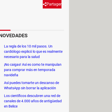
Partager
, como el AirTag, también se
nadamente, tanto en Android
NOVEDADES
La regla de los 10 mil pasos. Un
su famoso AirTag. Este pequeño
cardiólogo explicó lo que es realmente
quier lugar, ya sea en el fondo de
necesario para la salud
o una motocicleta e incluso dentro de
¡No caigas! Así es como te manipulan
 súper práctico en caso de pérdida o
para comprar más en temporada
navideña
Así puedes tomarte un descanso de
WhatsApp sin borrar la aplicación
Los científicos descubren una red de
canales de 4.000 años de antigüedad
en Belice