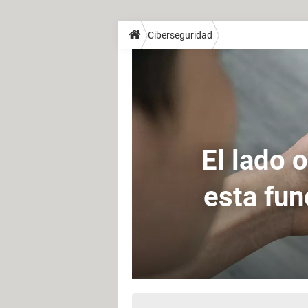
Ciberseguridad
El lado 
esta fun