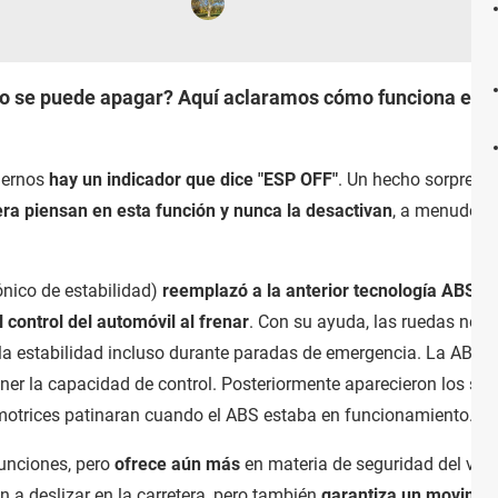
o se puede apagar? Aquí aclaramos cómo funciona el ES
odernos
hay un indicador que dice "ESP OFF"
. Un hecho sorprende
iera piensan en esta función y nunca la desactivan
, a menudo
s
nico de estabilidad)
reemplazó a la anterior tecnología ABS
(S
control del automóvil al frenar
. Con su ayuda, las ruedas no s
a estabilidad incluso durante paradas de emergencia. La ABS f
er la capacidad de control. Posteriormente aparecieron los sis
motrices patinaran cuando el ABS estaba en funcionamiento.
funciones, pero
ofrece aún más
en materia de seguridad del vehí
n a deslizar en la carretera, pero también
garantiza un movimien