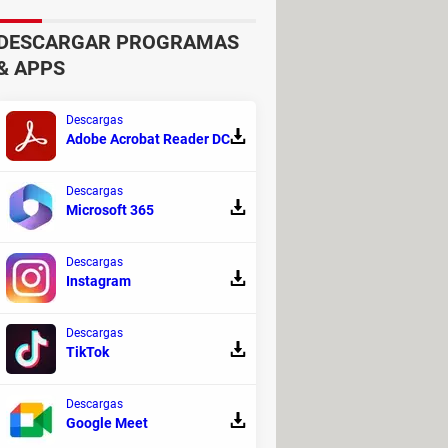
DESCARGAR PROGRAMAS
& APPS
ria correcta
y evitando que pierdas
 conducción, el ángulo de dirección y
Descargas
eaccionan a las desviaciones y
Adobe Acrobat Reader DC
ar, el ESP puede reducir el par
. Este sistema hace que la
Descargas
as o al tomar curvas cerradas.
Microsoft 365
e hacia afuera. En este caso, el
Descargas
Instagram
Descargas
TikTok
Descargas
Google Meet