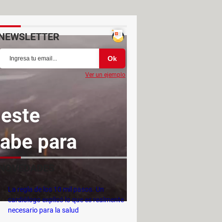
NEWSLETTER
Ver un ejemplo
 este
sabe para
NOVEDADES
La regla de los 10 mil pasos. Un
cardiólogo explicó lo que es realmente
necesario para la salud