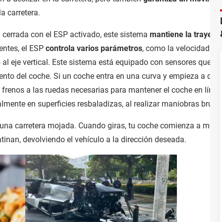
la carretera.
 cerrada con el ESP activado, este sistema
mantiene la trayecto
gentes, el ESP
controla varios parámetros
, como la velocidad de
o al eje vertical. Este sistema está equipado con sensores que r
to del coche. Si un coche entra en una curva y empieza a desliz
 frenos a las ruedas necesarias para mantener el coche en línea
mente en superficies resbaladizas, al realizar maniobras brusc
una carretera mojada. Cuando giras, tu coche comienza a movers
tinan, devolviendo el vehículo a la dirección deseada.