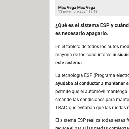
Max Vega Max Vega
13 novembre 2024 19:48
¿Qué es el sistema ESP y cuánd
es necesario apagarlo.
En el tablero de todos los autos m
mayoría de los conductores
ni siqu
este sistema
.
La tecnología ESP (Programa electró
ayudaba al conductor a mantener el 
permite que el automóvil mantenga l
creando las condiciones para manten
TRAC, que evitaban que las ruedas 
El sistema ESP realiza todas estas 
reduce el par si las ruedas comienza