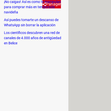
¡No caigas! Así es como te manipulan
Partager
para comprar más en temporada
navideña
Así puedes tomarte un descanso de
P, qué hace y por qué a veces
WhatsApp sin borrar la aplicación
Los científicos descubren una red de
canales de 4.000 años de antigüedad
nte: según las encuestas, la
en Belice
in saber exactamente lo que ofrece
istema de frenos antibloqueo), que
e bloquean por completo, lo que
rena cada rueda individualmente,
temas adicionales ASR, TCS, A-
culo. Al igual que el sistema ABS,
to más estable del vehículo en las