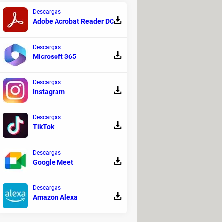
Descargas
Adobe Acrobat Reader DC
Descargas
Microsoft 365
Descargas
Instagram
Descargas
TikTok
Descargas
Google Meet
portante señalar que actualmente
as inscritas en la lista de espera de
Descargas
nible para los usuarios de la
Amazon Alexa