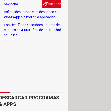
Partager
navideña
Así puedes tomarte un descanso de
WhatsApp sin borrar la aplicación
e una búsqueda tradicional, y
Los científicos descubren una red de
canales de 4.000 años de antigüedad
en Belice
 que los internautas hacen búsquedas
o producto llamado ChatGPT
 y motores de búsqueda
ner respuestas rápidas y oportunas
nuncio de esta nueva función. Y eso
tGPT
en la barra del navegador.
ue los resultados provendrán de
DESCARGAR PROGRAMAS
a
& APPS
, mostrando en este aspecto una