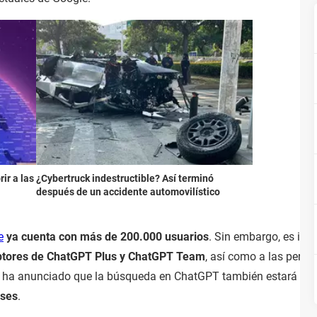
ir a las
¿Cybertruck indestructible? Así terminó
después de un accidente automovilístico
e
ya cuenta con más de 200.000 usuarios
. Sin embargo, es im
iptores de ChatGPT Plus y ChatGPT Team
, así como a las person
 ha anunciado que la búsqueda en ChatGPT también estará dispo
eses
.