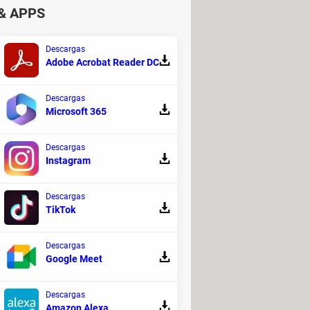
& APPS
agua, materia orgánica o procesos
Descargas
Adobe Acrobat Reader DC
nálisis químicos detallados y, por lo
Descargas
Microsoft 365
 científicos esperan que el rover
Descargas
Instagram
Descargas
TikTok
Descargas
Google Meet
Descargas
Amazon Alexa