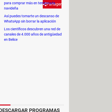
para comprar más en temporada
Partager
navideña
Así puedes tomarte un descanso de
WhatsApp sin borrar la aplicación
encontrado señales que indican
Los científicos descubren una red de
canales de 4.000 años de antigüedad
en Belice
planeta rojo. Después de analizar
nzo una nueva zona llamada "Winding
 circular con un diámetro de
podría haber agua en el planeta.
n la Tierra también se producen
verde más claro. En la Tierra,
ración de agua a través de rocas
DESCARGAR PROGRAMAS
an el papel de catalizadores en el