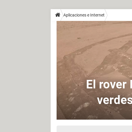
Aplicaciones e Internet
El rover
verdes