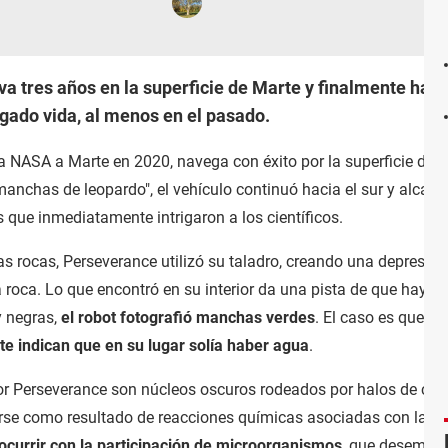
va tres años en la superficie de Marte y finalmente ha 
gado vida, al menos en el pasado.
a NASA a Marte en 2020, navega con éxito por la superficie del 
anchas de leopardo", el vehículo continuó hacia el sur y alca
 que inmediatamente intrigaron a los científicos.
s rocas, Perseverance utilizó su taladro, creando una depresión
a roca. Lo que encontró en su interior da una pista de que hay o 
y negras,
el robot fotografió manchas verdes
. El caso es que e
 indican que en su lugar solía haber agua
.
Perseverance son núcleos oscuros rodeados por halos de color 
se como resultado de reacciones químicas asociadas con la filt
ocurrir con la participación de microorganismos
, que desempeñ