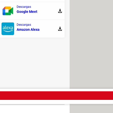
Descargas
Google Meet
Descargas
argar la vida, sus numerosos
Amazon Alexa
yudar a bajar la tensión arterial,
 de cáncer.
El consumo regular de
mencia.
una amplia gama de verduras, frutas,
lmente ricos en polifenoles son las
s, la achicoria, las alcachofas y los
cios de estos compuestos.
 legal