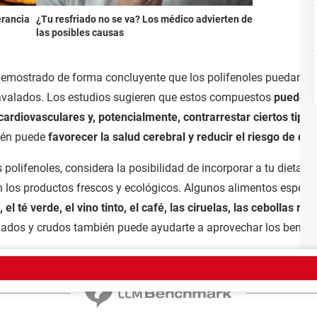
erancia
¿Tu resfriado no se va? Los médico advierten de
las posibles causas
demostrado de forma concluyente que los polifenoles puedan al
 avalados. Los estudios sugieren que estos compuestos
pueden a
ardiovasculares y, potencialmente, contrarrestar ciertos tipos
bién puede
favorecer la salud cerebral y reducir el riesgo de de
 polifenoles, considera la posibilidad de incorporar a tu dieta 
n los productos frescos y ecológicos. Algunos alimentos especia
l té verde, el vino tinto, el café, las ciruelas, las cebollas roja
nados y crudos también puede ayudarte a aprovechar los benefi
trate aquí
Equipo
Condiciones de uso
Política de privacidad
Contacto
Aviso