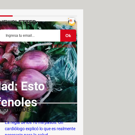
NEWSLETTER
Ver un ejemplo
dad: Esto
fenoles
NOVEDADES
La regla de los 10 mil pasos. Un
cardiólogo explicó lo que es realmente
necesario para la salud