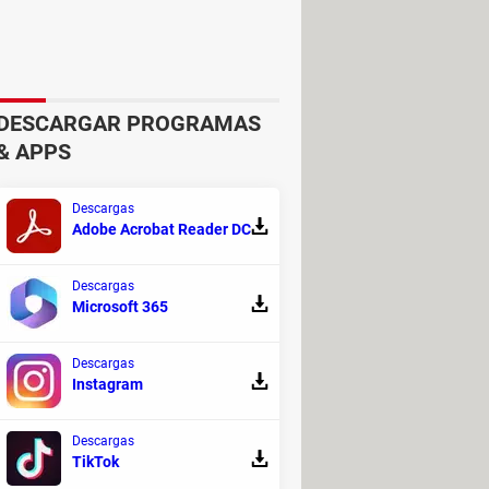
10.000 se encuentran
preventivas del cáncer, regulan la
DESCARGAR PROGRAMAS
& APPS
arotenoides ayudan a prevenir el
Descargas
regular los niveles de azúcar en
Adobe Acrobat Reader DC
Descargas
Microsoft 365
Descargas
Instagram
Descargas
TikTok