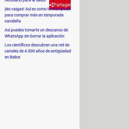
Partager
¡No caigas! Así es como te manipulan
para comprar más en temporada
navideña
do atención por sus posibles
Así puedes tomarte un descanso de
aber qué hay detrás de los
WhatsApp sin borrar la aplicación
Los científicos descubren una red de
canales de 4.000 años de antigüedad
es, contribuyen a los colores vivos
en Belice
lmente como mecanismo de defensa
stán bien documentadas. Según los
daños causados por los radicales
 enfermedades, como el cáncer y