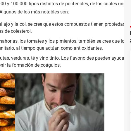
0 y 100.000 tipos distintos de polifenoles, de los cuales unos
 Algunos de los más notables son:
el ajo y la col, se cree que estos compuestos tienen propiedades 
es de colesterol.
nahorias, los tomates y los pimientos, también se cree que los c
unitario, al tiempo que actúan como antioxidantes.
tas, verduras, té y vino tinto. Los flavonoides pueden ayudar a 
venir la formación de coágulos.