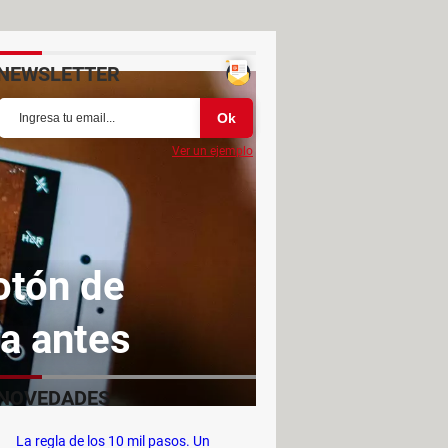
NEWSLETTER
Ver un ejemplo
otón de
a antes
NOVEDADES
La regla de los 10 mil pasos. Un