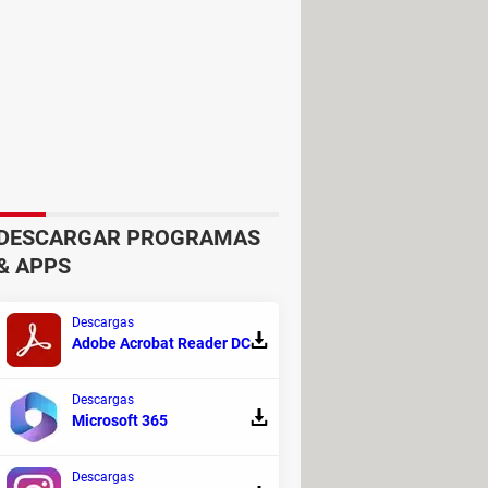
maba parte de la interfaz de
r escenas virtuales
, añadiendo un
DESCARGAR PROGRAMAS
cotidianas o adaptar las imágenes a
& APPS
Descargas
Adobe Acrobat Reader DC
Descargas
Microsoft 365
Descargas