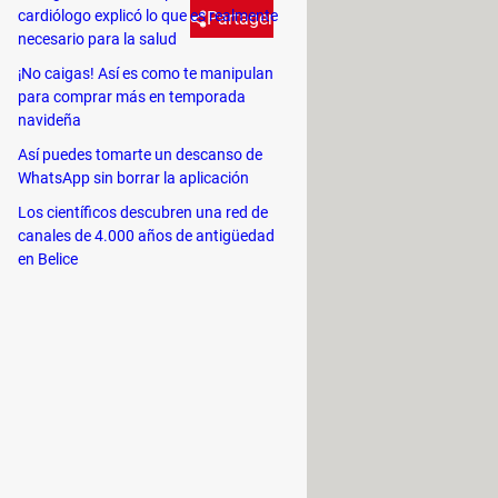
cardiólogo explicó lo que es realmente
Partager
necesario para la salud
¡No caigas! Así es como te manipulan
tar y personalizar mejor las
para comprar más en temporada
navideña
Así puedes tomarte un descanso de
WhatsApp sin borrar la aplicación
tón de cámara en su versión Beta
os y vídeos como nunca antes. Según
Los científicos descubren una red de
canales de 4.000 años de antigüedad
timedia.
en Belice
rios pueden añadir los mismos
a variedad de opciones, ofreciendo a
ras y mejoras estéticas. Esto abre la