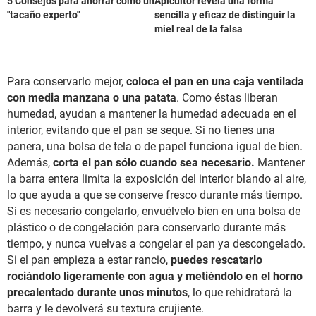
5 Consejos para ahorrar como un
Apicultor revela una forma
"tacaño experto"
sencilla y eficaz de distinguir la
miel real de la falsa
Para conservarlo mejor,
coloca el pan en una caja ventilada
con media manzana o una patata
. Como éstas liberan
humedad, ayudan a mantener la humedad adecuada en el
interior, evitando que el pan se seque. Si no tienes una
panera, una bolsa de tela o de papel funciona igual de bien.
Además,
corta el pan sólo cuando sea necesario.
Mantener
la barra entera limita la exposición del interior blando al aire,
lo que ayuda a que se conserve fresco durante más tiempo.
Si es necesario congelarlo, envuélvelo bien en una bolsa de
plástico o de congelación para conservarlo durante más
tiempo, y nunca vuelvas a congelar el pan ya descongelado.
Si el pan empieza a estar rancio,
puedes rescatarlo
rociándolo ligeramente con agua y metiéndolo en el horno
precalentado durante unos minutos
, lo que rehidratará la
barra y le devolverá su textura crujiente.