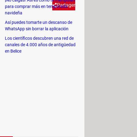
¡No caigas! Así es como te manipulan
Partager
para comprar más en temporada
navideña
Así puedes tomarte un descanso de
rculos impresionantes de
WhatsApp sin borrar la aplicación
Los científicos descubren una red de
canales de 4.000 años de antigüedad
teligentes. Anteriormente se sabía
en Belice
aire. Ahora, los investigadores han
 adultos tienen una longitud de 12 a
n frente a la costa del sureste de
reativa de provocar que las
ién colocaron cámaras y sensores
mostrado que las ballenas
na inmersión sin gastar energía