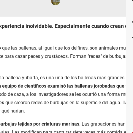
experiencia inolvidable. Especialmente cuando crean cí
que las ballenas, al igual que los delfines, son animales muy in
e para cazar peces y crustáceos. Forman "redes" de burbujas de 
da ballena yubarta, es una una de los ballenas más grandes: los
 equipo de científicos examinó las ballenas jorobadas que vive
do de caza, a los investigadores se les ocurrió una forma muy c
es
que crearon redes de burbujas en la superficie del agua.
Tamb
 qué harían.
rbujas tejidas por criaturas marinas
. Las grabaciones han de
bujas. Las modifican para capturar siete veces más comida en u