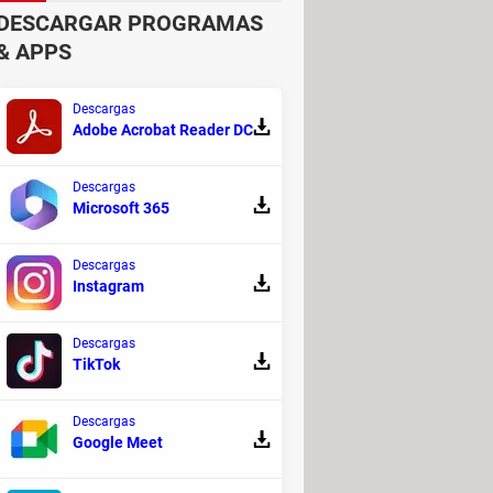
DESCARGAR PROGRAMAS
& APPS
o de presas, soplando grandes
naria de la que los crustáceos y los
Descargas
Adobe Acrobat Reader DC
es permite capturar a sus presas de
Descargas
Microsoft 365
stáceos. Las inflan en varios
a red y la distancia entre las
Descargas
Instagram
Descargas
TikTok
Descargas
Google Meet