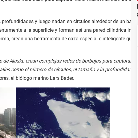
 profundidades y luego nadan en círculos alrededor de un banc
ntamente a la superficie y forman así una pared cilíndrica imagi
rma, crean una herramienta de caza especial e inteligente que l
e de Alaska crean complejas redes de burbujas para capturar cru
alles como el número de círculos, el tamaño y la profundidad de l
dores, el biólogo marino Lars Bader.