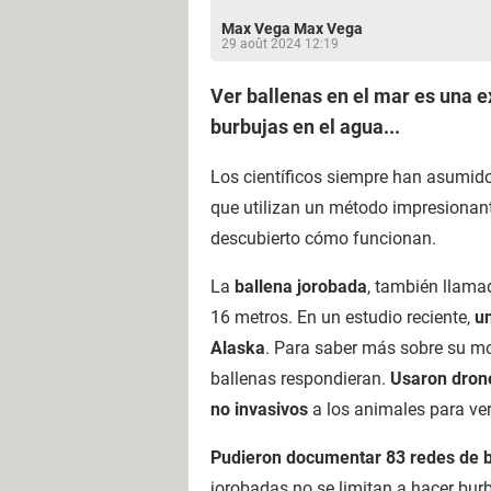
Max Vega Max Vega
29 août 2024 12:19
Ver ballenas en el mar es una 
burbujas en el agua...
Los científicos siempre han asumido 
que utilizan un método impresionant
descubierto cómo funcionan.
La
ballena jorobada
, también llama
16 metros. En un estudio reciente,
un
Alaska
. Para saber más sobre su mo
ballenas respondieran.
Usaron dron
no invasivos
a los animales para ver
Pudieron documentar 83 redes de bu
jorobadas no se limitan a hacer bur