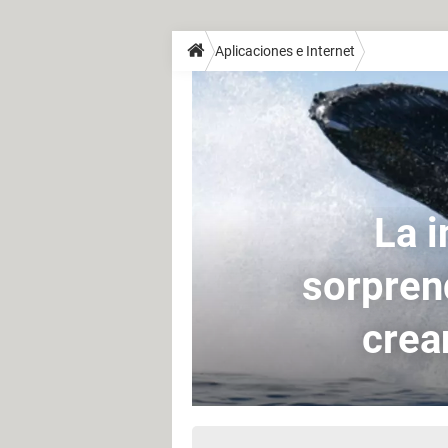
Aplicaciones e Internet
La i
sorprend
crea