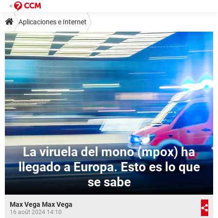
Aplicaciones e Internet
La viruela del mono (mpox) ha
llegado a Europa. Esto es lo que
se sabe
Max Vega Max Vega
16 août 2024 14:10