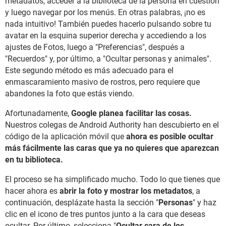
metadatos, acceder a la biblioteca de la persona en cuestión
y luego navegar por los menús. En otras palabras, ¡no es
nada intuitivo! También puedes hacerlo pulsando sobre tu
avatar en la esquina superior derecha y accediendo a los
ajustes de Fotos, luego a "Preferencias", después a
"Recuerdos" y, por último, a "Ocultar personas y animales".
Este segundo método es más adecuado para el
enmascaramiento masivo de rostros, pero requiere que
abandones la foto que estás viendo.
Afortunadamente,
Google planea facilitar las cosas.
Nuestros colegas de Android Authority han descubierto en el
código de la aplicación móvil que
ahora es posible ocultar
más fácilmente las caras que ya no quieres que aparezcan
en tu biblioteca.
El proceso se ha simplificado mucho. Todo lo que tienes que
hacer ahora es
abrir la foto y mostrar los metadatos
, a
continuación, desplázate hasta la sección "
Personas
" y haz
clic en el icono de tres puntos junto a la cara que deseas
ocultar. Por último, selecciona "
Ocultar cara de los