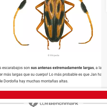
© Wikipedia
os escarabajos son
sus antenas extremadamente largas
, a las
ser más largas que su cuerpo! Lo más probable es que Jan haya 
n de Dordoña hay muchas montañas altas.
trate aquí
Equipo
Condiciones de uso
Política de privacidad
Contacto
Aviso