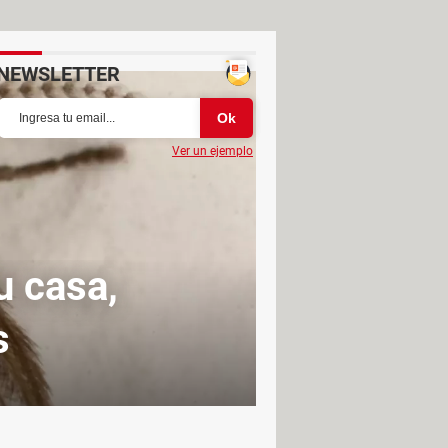
NEWSLETTER
Ver un ejemplo
u casa,
s