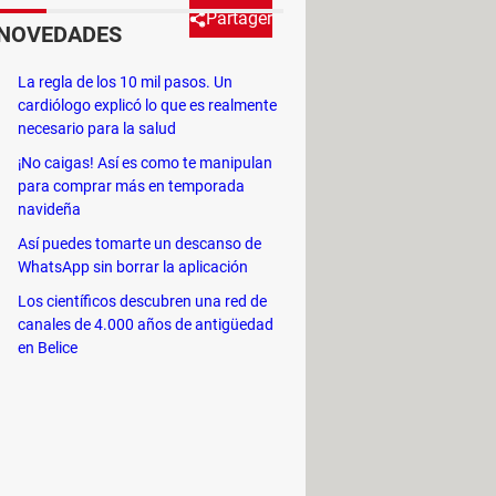
Partager
NOVEDADES
La regla de los 10 mil pasos. Un
 han tomado de insectos,
cardiólogo explicó lo que es realmente
necesario para la salud
¡No caigas! Así es como te manipulan
para comprar más en temporada
navideña
Así puedes tomarte un descanso de
rentes. Recurrió al zoólogo y
WhatsApp sin borrar la aplicación
abant
. En él suele responder a las
Los científicos descubren una red de
canales de 4.000 años de antigüedad
en Belice