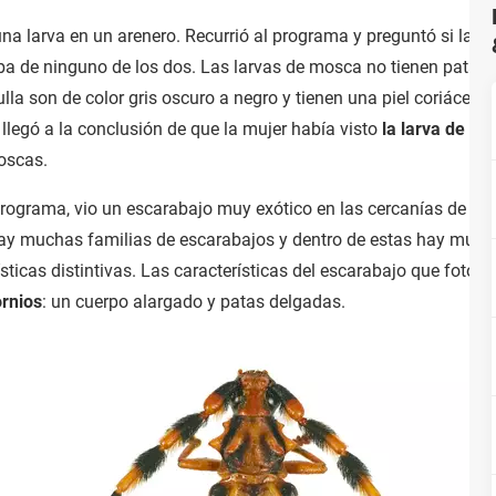
na larva en un arenero. Recurrió al programa y preguntó si la l
ba de ninguno de los dos. Las larvas de mosca no tienen patas y
la son de color gris oscuro a negro y tienen una piel coriácea. Y
 llegó a la conclusión de que la mujer había visto
la larva de u
oscas.
rograma, vio un escarabajo muy exótico en las cercanías de la l
 Hay muchas familias de escarabajos y dentro de estas hay muc
ísticas distintivas. Las características del escarabajo que fotog
rnios
: un cuerpo alargado y patas delgadas.