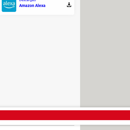
Amazon Alexa
 que en broma se les llama
visto un escarabajo alpino de
 legal