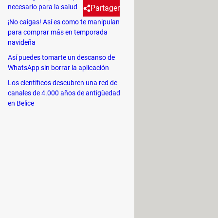
necesario para la salud
Partager
¡No caigas! Así es como te manipulan
para comprar más en temporada
s gratuitas.
navideña
Así puedes tomarte un descanso de
s con la tecnología. Además, la
falta
WhatsApp sin borrar la aplicación
 profesión o simplemente obtener un
Los científicos descubren una red de
canales de 4.000 años de antigüedad
en Belice
ormas en línea que ofrecen cursos
son algunas de ellas:
, comercio, cuidado social, y otros
.
ramientas necesarias para encontrar
operativas que podrás poner en