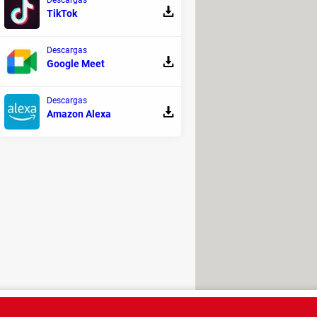
TikTok
ial para que puedas aprender sobre
Descargas
rás encontrar cursos sobre
redes,
Google Meet
de lenguajes de programación como
Descargas
Amazon Alexa
lmente gratuita
para que aprendas
tilizar las herramientas de Google
ruta de aprendizaje con
cursos
amplia; según tus objetivos, podrás
ing, entre otros.
 legal