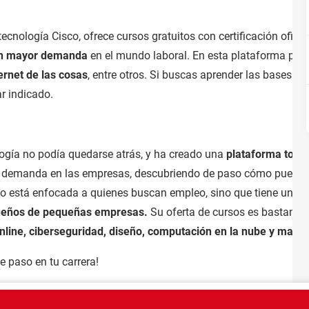
 tecnología Cisco, ofrece cursos gratuitos con certificación ofic
on mayor demanda
en el mundo laboral. En esta plataforma pod
ernet de las cosas
, entre otros. Si buscas aprender las bases 
ar indicado.
ología no podía quedarse atrás, y ha creado una
plataforma tota
r demanda en las empresas, descubriendo de paso cómo puedes u
olo está enfocada a quienes buscan empleo, sino que tiene una 
ueños de pequeñas empresas.
Su oferta de cursos es bastante 
nline, ciberseguridad, diseño, computación en la nube y market
e paso en tu carrera!
trate aquí
Equipo
Condiciones de uso
Política de privacidad
Contacto
Aviso