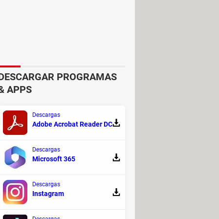
ital al final de cada curso. Desde la
úsica, diseño, salud
, y más.
DESCARGAR PROGRAMAS
& APPS
Descargas
Adobe Acrobat Reader DC
Descargas
Microsoft 365
Descargas
Instagram
Descargas