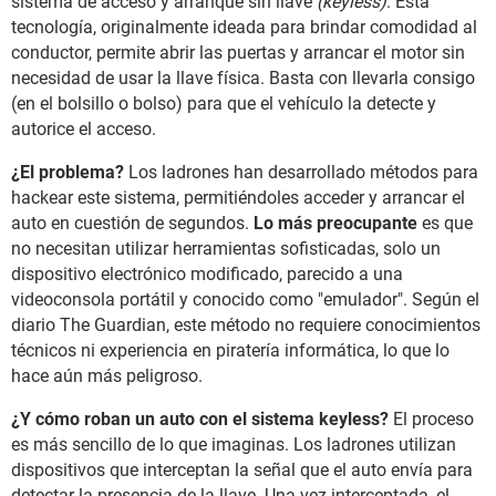
sistema de acceso y arranque sin llave
(keyless)
. Esta
tecnología, originalmente ideada para brindar comodidad al
conductor, permite abrir las puertas y arrancar el motor sin
necesidad de usar la llave física. Basta con llevarla consigo
(en el bolsillo o bolso) para que el vehículo la detecte y
autorice el acceso.
¿El problema?
Los ladrones han desarrollado métodos para
hackear este sistema, permitiéndoles acceder y arrancar el
auto en cuestión de segundos.
Lo más preocupante
es que
no necesitan utilizar
herramientas sofisticadas, solo un
dispositivo electrónico
modificado, parecido a una
videoconsola portátil y conocido como "emulador". Según el
diario The Guardian, este método no requiere conocimientos
técnicos ni experiencia en piratería informática, lo que lo
hace aún más peligroso.
¿Y cómo roban un auto con el sistema keyless?
El proceso
es más sencillo de lo que imaginas. Los ladrones utilizan
dispositivos que interceptan la señal que el auto envía para
detectar la presencia de la llave. Una vez interceptada, el