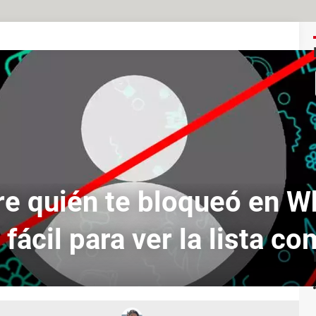
re quién te bloqueó en W
fácil para ver la lista c