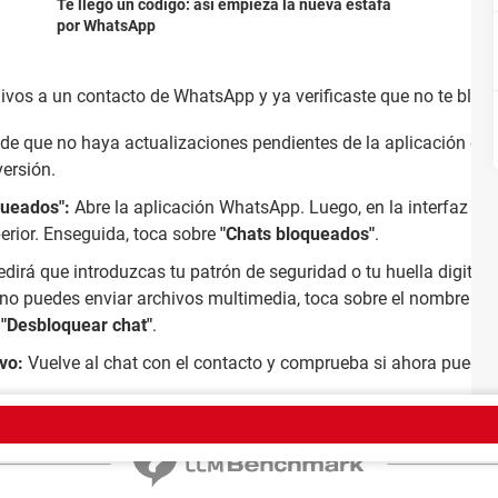
a
Te llegó un código: así empieza la nueva estafa
por WhatsApp
ivos a un contacto de WhatsApp y ya verificaste que no te bloqu
 de que no haya actualizaciones pendientes de la aplicación en 
versión.
queados":
Abre la aplicación WhatsApp. Luego, en la interfaz pr
erior. Enseguida, toca sobre
"Chats bloqueados"
.
edirá que introduzcas tu patrón de seguridad o tu huella digital
no puedes enviar archivos multimedia, toca sobre el nombre del
n
"Desbloquear chat"
.
evo:
Vuelve al chat con el contacto y comprueba si ahora puedes 
trate aquí
Equipo
Condiciones de uso
Política de privacidad
Contacto
Aviso