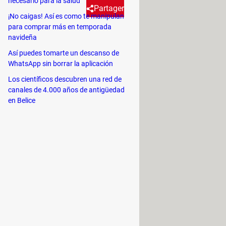
necesario para la salud
Partager
¡No caigas! Así es como te manipulan
para comprar más en temporada
navideña
cilmente con este sencillo
Así puedes tomarte un descanso de
WhatsApp sin borrar la aplicación
Los científicos descubren una red de
 bloquea, no podrás ver su foto de
canales de 4.000 años de antigüedad
ntas personas te han bloqueado. Lo
en Belice
e podrían poner en riesgo la
 han bloqueado en la app de
usión
". Según tu versión de
ta de difusión
y
selecciona todos los
 bloqueo.
e para cada contacto
.
Si el mensaje
 el mensaje no muestra "Enviando",