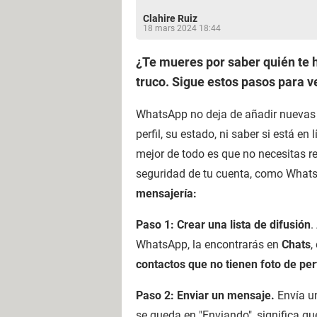
Clahire Ruiz
18 mars 2024 18:44
¿Te mueres por saber quién te 
truco. Sigue estos pasos para v
WhatsApp no deja de añadir nuevas f
perfil, su estado, ni saber si está e
mejor de todo es que no necesitas re
seguridad de tu cuenta, como What
mensajería:
Paso 1: Crear una lista de difusión
.
WhatsApp, la encontrarás en
Chats
,
contactos que no tienen foto de pe
Paso 2: Enviar un mensaje.
Envía u
se queda en "Enviando", significa qu