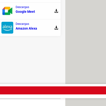
Descargas
Google Meet
eó, haz lo siguiente:
Descargas
Amazon Alexa
Google Play o en la App Store y
incipal, busca un apartado llamado
 para acceder a la sección. Una vez
 contacto. Después, desplázate
enviarle el archivo.
 legal