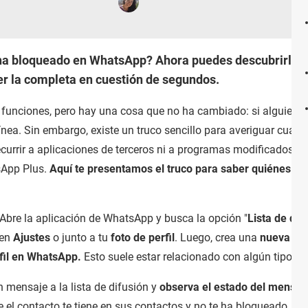
ha bloqueado en WhatsApp? Ahora puedes descubrirlo fá
er la completa en cuestión de segundos.
unciones, pero hay una cosa que no ha cambiado: si alguien te
n línea. Sin embargo, existe un truco sencillo para averiguar cuá
currir a aplicaciones de terceros ni a programas modificados qu
sApp Plus.
Aquí te presentamos el truco para saber quiénes te
 Abre la aplicación de WhatsApp y busca la opción "
Lista de dif
 en
Ajustes
o junto a tu
foto de perfil
. Luego, crea una
nueva lis
rfil en WhatsApp.
Esto suele estar relacionado con algún tipo de
n mensaje a la lista de difusión y
observa el estado del mensaj
e el contacto te tiene en sus contactos y no te ha bloqueado. Si