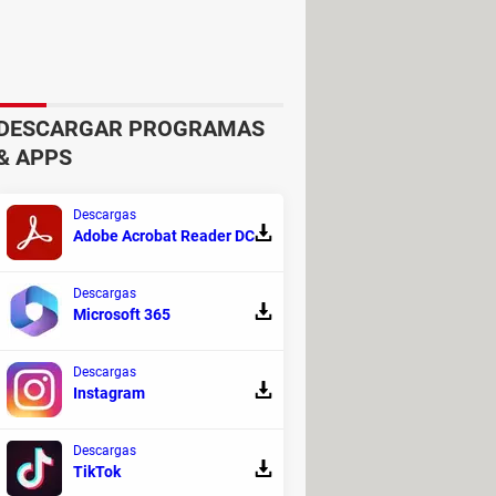
chaza, significa que el contacto te
DESCARGAR PROGRAMAS
& APPS
 se envíe o no se entregue por
dea de si te han bloqueado en
Descargas
Adobe Acrobat Reader DC
Descargas
Microsoft 365
Descargas
Instagram
Descargas
TikTok