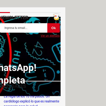
NEWSLETTER
Ver un ejemplo
hatsApp!
ompleta
NOVEDADES
La regla de los 10 mil pasos. Un
cardiólogo explicó lo que es realmente