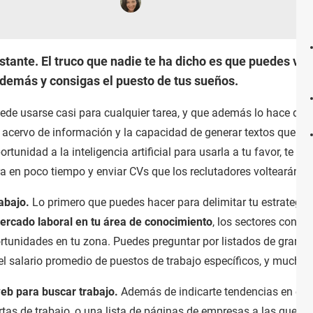
tante. El truco que nadie te ha dicho es que puedes va
 demás y consigas el puesto de tus sueños.
e usarse casi para cualquier tarea, y que además lo hace de 
al acervo de información y la capacidad de generar textos que 
tunidad a la inteligencia artificial para usarla a tu favor, te
 en poco tiempo y enviar CVs que los reclutadores voltearán a 
rabajo.
Lo primero que puedes hacer para delimitar tu estrategi
ercado laboral en tu área de conocimiento
, los sectores con 
rtunidades en tu zona. Puedes preguntar por listados de grand
 el salario promedio de puestos de trabajo específicos, y mucho
eb para buscar trabajo.
Además de indicarte tendencias en el
ertas de trabajo, o una lista de páginas de empresas a las que p