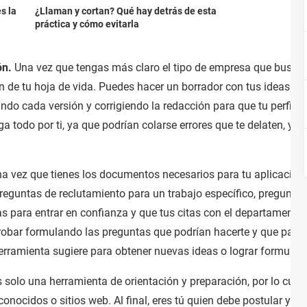
s la
¿Llaman y cortan? Qué hay detrás de esta
práctica y cómo evitarla
ón.
Una vez que tengas más claro el tipo de empresa que buscas y
n de tu hoja de vida. Puedes hacer un borrador con tus ideas y 
do cada versión y corrigiendo la redacción para que tu perfil s
a todo por ti, ya que podrían colarse errores que te delaten, y a
a vez que tienes los documentos necesarios para tu aplicación, 
reguntas de reclutamiento para un trabajo específico, pregunta
tras para entrar en confianza y que tus citas con el departame
robar formulando las preguntas que podrían hacerte y que par
herramienta sugiere para obtener nuevas ideas o lograr formular
 solo una herramienta de orientación y preparación, por lo cua
conocidos o sitios web. Al final, eres tú quien debe postular y e