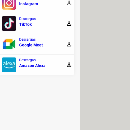
Instagram
Descargas
TikTok
 el perfil de su candidato ideal,
pedirle a ChatGPT que te ayude a
Descargas
ea más llamativo y profesional. Pero
Google Meet
hí es seguro que no recibirás una
Descargas
Amazon Alexa
puedes practicar tus entrevistas
s sobre habilidades blandas
nto de Recursos Humanos sean lo más
ecen un poco complicadas de
 las tuyas con mayor claridad.
l te recomendamos buscar ofertas de
nviar tus documentos, pero gracias a