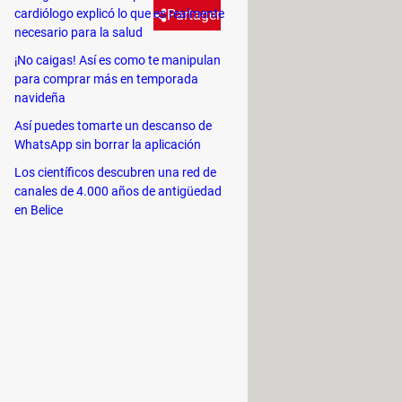
cardiólogo explicó lo que es realmente
Partager
necesario para la salud
¡No caigas! Así es como te manipulan
lerte de ChatGPT para que tu
para comprar más en temporada
navideña
Así puedes tomarte un descanso de
maravilla. La búsqueda de empleo
WhatsApp sin borrar la aplicación
parecen hechos por un humano. Si no
Los científicos descubren una red de
canales de 4.000 años de antigüedad
 contamos cómo puedes usar
en Belice
ver.
a de búsqueda es consultar a
mayor demanda y salarios
es empresas nacionales y
 más.
 mercado laboral, ChatGPT puede
odrías postular según el puesto