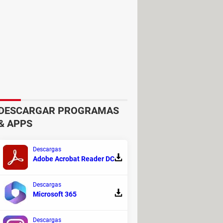
eces nos conformamos con los sitios
s
.
de obtener un trabajo bien
GPT una lista con las habilidades y
cimientos específicos y
soft skills
. A
adquirir para que tu perfil
DESCARGAR PROGRAMAS
& APPS
Descargas
Adobe Acrobat Reader DC
Descargas
Microsoft 365
Descargas