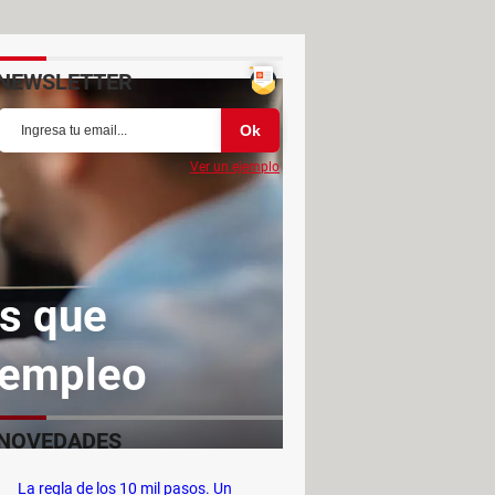
NEWSLETTER
Ver un ejemplo
es que
 empleo
NOVEDADES
La regla de los 10 mil pasos. Un