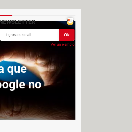
NEWSLETTER
Ver un ejemplo
ta que
oogle no