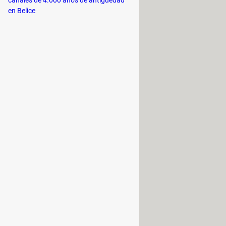
en Belice
rante en el que cenaste un día
 que Google almacene tanta
lizadas de Google basadas en los
eso, no se sabe cómo usan esos
e ti. Para ello, abre la aplicación
en Maps.
Luego, ve a
Información y
e la esquina superior derecha para ir
o más recomendable es configurar
o cada tres meses, pulsando en la