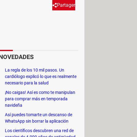
Partager
 que tomaste... Sí, da miedo.
de años, pero puedes borrarlo
NOVEDADES
 esa información en una línea de
a, como el momento exacto en que
La regla de los 10 mil pasos. Un
icaciones específicas y más. Incluso
cardiólogo explicó lo que es realmente
necesario para la salud
durante tu recorrido. Y si viajaste
o).
¡No caigas! Así es como te manipulan
para comprar más en temporada
navideña
Así puedes tomarte un descanso de
WhatsApp sin borrar la aplicación
Los científicos descubren una red de
canales de 4.000 años de antigüedad