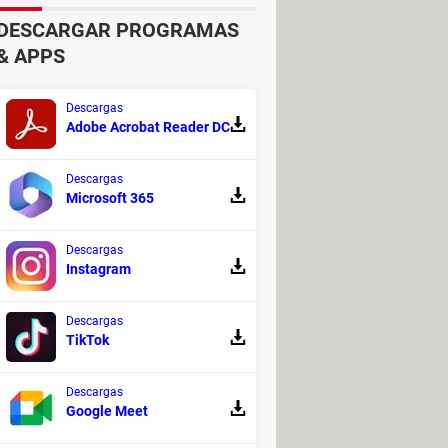
DESCARGAR PROGRAMAS
& APPS
 eso no te obliga a aceptar el
Descargas
Adobe Acrobat Reader DC
momento o desactivarlo
to
. Y si te preocupa que Google esté
Descargas
 Maps
, pulsando en tu foto de perfil,
Microsoft 365
 confirma la opción de tu
a activar (si es que alguna vez lo
Descargas
Instagram
Descargas
TikTok
Descargas
Google Meet