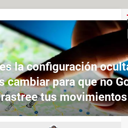
es la configuración ocul
s cambiar para que no G
rastree tus movimientos